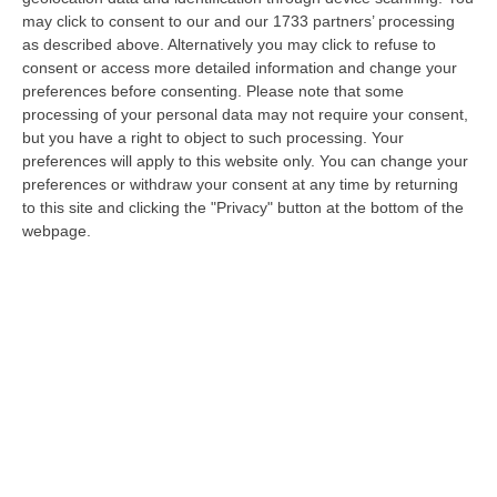
may click to consent to our and our 1733 partners’ processing
antimafia a Lamezia Terme
as described above. Alternatively you may click to refuse to
LAMEZIA TERME «Gli ultimi fatti su Lamezia
consent or access more detailed information and change your
Terme ci impongono di chiedere al ministro
preferences before consenting.
Please note that some
processing of your personal data may not require your consent,
dell’Interno, Marco Minniti, la commissione
but you have a right to object to such processing. Your
d’accesso agli att…
preferences will apply to this website only. You can change your
Pubblicato il: 24/05/17 – 11:27
preferences or withdraw your consent at any time by returning
to this site and clicking the "Privacy" button at the bottom of the
webpage.