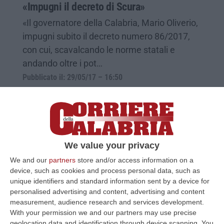
«Impugni il decreto di Scura»
«Il governatore della Calabria, Mario Oliverio,
impugni subito il decreto numero 86/2017,
con cui, scavalcando le norme statali e
andando oltre i pot…
Pubblicato il: 29/05/17 – 16:50
We value your privacy
We and our
partners
store and/or access information on a
device, such as cookies and process personal data, such as
unique identifiers and standard information sent by a device for
personalised advertising and content, advertising and content
measurement, audience research and services development.
With your permission we and our partners may use precise
I Cinquestelle chiedono l'accesso
geolocation data and identification through device scanning. You