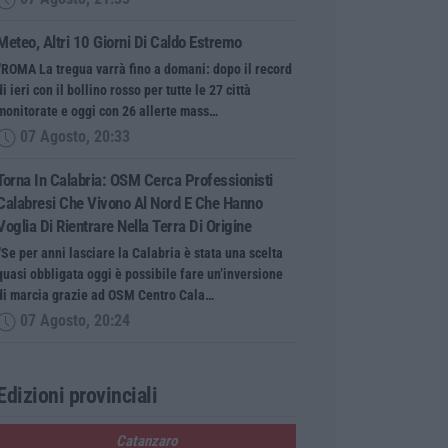
Meteo, Altri 10 Giorni Di Caldo Estremo
“ROMA La tregua varrà fino a domani: dopo il record
di ieri con il bollino rosso per tutte le 27 città
monitorate e oggi con 26 allerte mass…
07 Agosto, 20:33
Torna In Calabria: OSM Cerca Professionisti
Calabresi Che Vivono Al Nord E Che Hanno
Voglia Di Rientrare Nella Terra Di Origine
“Se per anni lasciare la Calabria è stata una scelta
quasi obbligata oggi è possibile fare un’inversione
di marcia grazie ad OSM Centro Cala…
07 Agosto, 20:24
Edizioni provinciali
Catanzaro