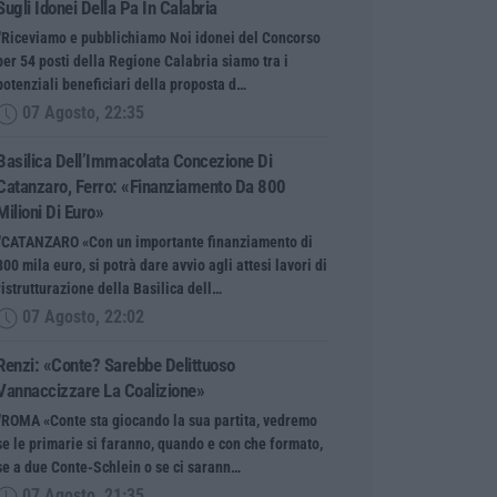
Sugli Idonei Della Pa In Calabria
“Riceviamo e pubblichiamo Noi idonei del Concorso
per 54 posti della Regione Calabria siamo tra i
potenziali beneficiari della proposta d…
07 Agosto, 22:35
Basilica Dell’Immacolata Concezione Di
Catanzaro, Ferro: «finanziamento Da 800
Milioni Di Euro»
“CATANZARO «Con un importante finanziamento di
800 mila euro, si potrà dare avvio agli attesi lavori di
ristrutturazione della Basilica dell…
07 Agosto, 22:02
Renzi: «Conte? Sarebbe Delittuoso
Vannaccizzare La Coalizione»
“ROMA «Conte sta giocando la sua partita, vedremo
se le primarie si faranno, quando e con che formato,
se a due Conte-Schlein o se ci sarann…
07 Agosto, 21:35