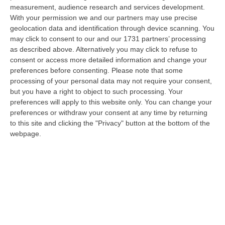
measurement, audience research and services development.
Nardi: Pubblicato Il Bando Per L’appalto Di Oltre 4 Mln Per La
With your permission we and our partners may use precise
Messa In Sicurezza Del Fiume Crati
geolocation data and identification through device scanning. You
may click to consent to our and our 1731 partners’ processing
“CATANZARO Prende il via l’ulteriore fase di affidamento degli interventi
as described above. Alternatively you may click to refuse to
per la messa in sicurezza e il ripristino dell’officiosità idrauli…
consent or access more detailed information and change your
06 Agosto, 10:42
preferences before consenting.
Please note that some
processing of your personal data may not require your consent,
Una Nuova Agenzia, Un Unico Bacino Regionale E Biglietto
but you have a right to object to such processing. Your
Integrato. Ecco Come Sarà Il Trasporto Pubblico Locale In Calabria
preferences will apply to this website only. You can change your
“CATANZARO «È un settore che ha bisogno di servizi più efficienti e
preferences or withdraw your consent at any time by returning
riteniamo che questa riforma possa rappresentare un passo importante
to this site and clicking the "Privacy" button at the bottom of the
in…
webpage.
06 Agosto, 10:32
Truffa Sui Fondi Per Le Fasce Deboli, Comprano Uno Scuolabus
Non A Norma: Tre Indagati Nel Crotonese
“STRONGOLI I carabinieri di Strongoli, coadiuvati dai colleghi di Brivio
(Lecco), hanno notificato un avviso di conclusione delle indagini p…
06 Agosto, 10:04