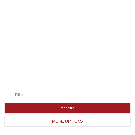
Edizioni provinciali
Catanzaro
Cosenza
Vibo Valentia
Reggio Calabria
Crotone
Rifiuto
Accetto
MORE OPTIONS
Corriere delle Calabria è una testata giornalistica di News&Com S.r.l
©2012-
-2026. Tutti i diritti riservati.