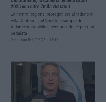
Cicloturismo, la Calabria incanta BAM!
2025 con oltre 7mila visitatori
La nostra Regione, protagonista al raduno di
Villa Contarini, nel Veneto, esempio di
turismo sostenibile e scenario ideale per una
pedalata
Pubblicato il: 10/06/25 – 18:42