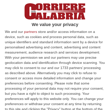
La Regione Calabria punta sulle Green
Communities
Emanato specifico avviso pubblico per la
realizzazione di piani di sviluppo
We value your privacy
Pubblicato il: 25/02/25 – 13:33
We and our
partners
store and/or access information on a
device, such as cookies and process personal data, such as
unique identifiers and standard information sent by a device for
personalised advertising and content, advertising and content
measurement, audience research and services development.
With your permission we and our partners may use precise
geolocation data and identification through device scanning. You
may click to consent to our and our 1733 partners’ processing
as described above. Alternatively you may click to refuse to
consent or access more detailed information and change your
preferences before consenting.
Please note that some
processing of your personal data may not require your consent,
but you have a right to object to such processing. Your
preferences will apply to this website only. You can change your
Paesaggio e acqua, ricchezze della
preferences or withdraw your consent at any time by returning
Calabria
to this site and clicking the "Privacy" button at the bottom of the