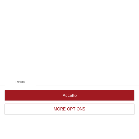
di Cosenza hanno controllato centinaia di
animali. Molti capi erano privi di
identificazione. Riscontr…
Pubblicato il: 15/07/20 – 7:30
Rifiuto
Accetto
MORE OPTIONS
Parco del Pollino, rimesso in libertà un
capriolo ferito