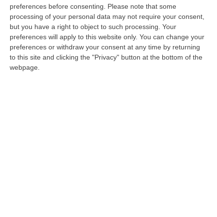
istituzioni, consegniamo anche un bel lavoro
preferences before consenting.
Please note that some
all’agenzi…
processing of your personal data may not require your consent,
but you have a right to object to such processing. Your
Pubblicato il: 10/11/22 – 6:57
preferences will apply to this website only. You can change your
preferences or withdraw your consent at any time by returning
to this site and clicking the "Privacy" button at the bottom of the
webpage.
Ecoturismo, il “Sentiero Calabria” sarà
presentato al Palazzo della Gran guardia
di Verona
Il 15 settembre focus sul cammino di 654