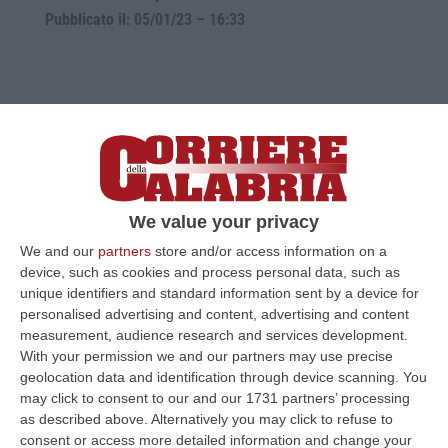
Pubblicato il: 05/01/23 – 16:33
We value your privacy
We and our
partners
store and/or access information on a
device, such as cookies and process personal data, such as
unique identifiers and standard information sent by a device for
Tutela del mare, Pappaterra: «In Calabria
personalised advertising and content, advertising and content
cambio di passo ma c’è ancora tanta strada
measurement, audience research and services development.
With your permission we and our partners may use precise
da fare»
geolocation data and identification through device scanning. You
Il commissario dell’Arpacal a “L’Altra Politica”:
may click to consent to our and our 1731 partners’ processing
as described above. Alternatively you may click to refuse to
adesso c’è una determinazione diversa delle
consent or access more detailed information and change your