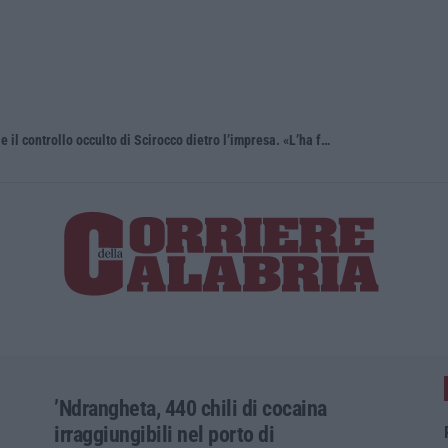
Cedir di Reggio, l’appalto da 4 milioni e il controllo occulto di Scirocco dietro l’impresa. «L’ha fatto Franco, non l’ho fatto io»
Sanità, Pd 
’Ndrangheta, 440 chili di cocaina
irraggiungibili nel porto di