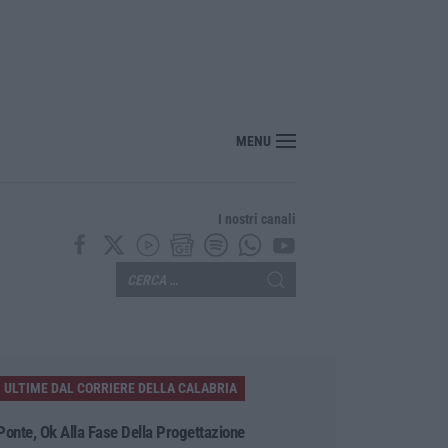
e Fp Cgil all’attacco: «Trionfalismi fuori luogo»
MENU
I nostri canali
ULTIME DAL CORRIERE DELLA CALABRIA
Ponte, Ok Alla Fase Della Progettazione