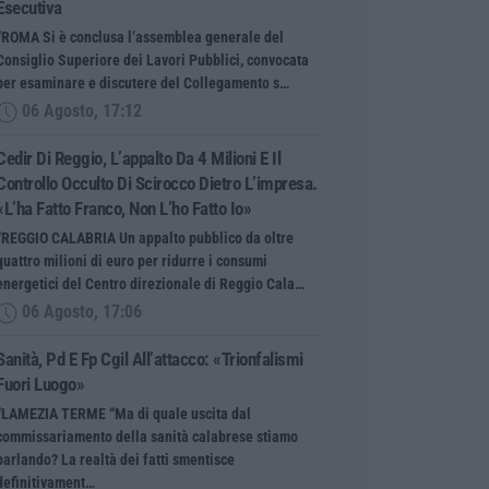
Esecutiva
“ROMA Si è conclusa l’assemblea generale del
Consiglio Superiore dei Lavori Pubblici, convocata
per esaminare e discutere del Collegamento s…
06 Agosto, 17:12
Cedir Di Reggio, L’appalto Da 4 Milioni E Il
Controllo Occulto Di Scirocco Dietro L’impresa.
«L’ha Fatto Franco, Non L’ho Fatto Io»
“REGGIO CALABRIA Un appalto pubblico da oltre
quattro milioni di euro per ridurre i consumi
energetici del Centro direzionale di Reggio Cala…
06 Agosto, 17:06
Sanità, Pd E Fp Cgil All’attacco: «Trionfalismi
Fuori Luogo»
“LAMEZIA TERME “Ma di quale uscita dal
commissariamento della sanità calabrese stiamo
parlando? La realtà dei fatti smentisce
definitivament…