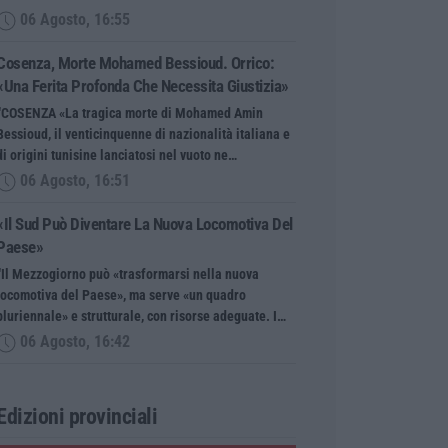
06 Agosto, 16:55
Cosenza, Morte Mohamed Bessioud. Orrico:
«Una Ferita Profonda Che Necessita Giustizia»
“COSENZA «La tragica morte di Mohamed Amin
Bessioud, il venticinquenne di nazionalità italiana e
di origini tunisine lanciatosi nel vuoto ne…
06 Agosto, 16:51
«Il Sud Può Diventare La Nuova Locomotiva Del
Paese»
“Il Mezzogiorno può «trasformarsi nella nuova
locomotiva del Paese», ma serve «un quadro
pluriennale» e strutturale, con risorse adeguate. I…
06 Agosto, 16:42
Edizioni provinciali