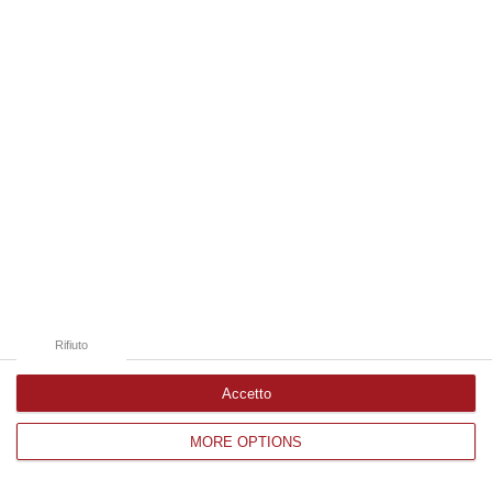
Edizioni provinciali
Catanzaro
Cosenza
Vibo Valentia
Reggio Calabria
Crotone
Rifiuto
Accetto
MORE OPTIONS
Corriere delle Calabria è una testata giornalistica di News&Com S.r.l
©2012-
-2026. Tutti i diritti riservati.