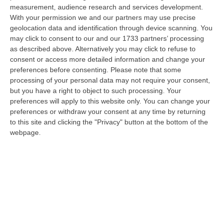
dare avvio agli attesi lavori di ristrutturazione della Basilica dell…
measurement, audience research and services development.
07 Agosto, 22:02
With your permission we and our partners may use precise
geolocation data and identification through device scanning. You
Renzi: «Conte? Sarebbe Delittuoso Vannaccizzare La Coalizione»
may click to consent to our and our 1733 partners’ processing
as described above. Alternatively you may click to refuse to
“ROMA «Conte sta giocando la sua partita, vedremo se le primarie si
consent or access more detailed information and change your
faranno, quando e con che formato, se a due Conte-Schlein o se ci
preferences before consenting.
Please note that some
sarann…
processing of your personal data may not require your consent,
07 Agosto, 21:35
but you have a right to object to such processing. Your
preferences will apply to this website only. You can change your
Meteo, Altri 10 Giorni Di Caldo Estremo
preferences or withdraw your consent at any time by returning
“ROMA La tregua varrà fino a domani: dopo il record di ieri con il bollino
to this site and clicking the "Privacy" button at the bottom of the
rosso per tutte le 27 città monitorate e oggi con 26 allerte mass…
webpage.
07 Agosto, 20:33
Torna In Calabria: OSM Cerca Professionisti Calabresi Che Vivono
Al Nord E Che Hanno Voglia Di Rientrare Nella Terra Di Origine
“Se per anni lasciare la Calabria è stata una scelta quasi obbligata oggi è
possibile fare un’inversione di marcia grazie ad OSM Centro Cala…
07 Agosto, 20:24