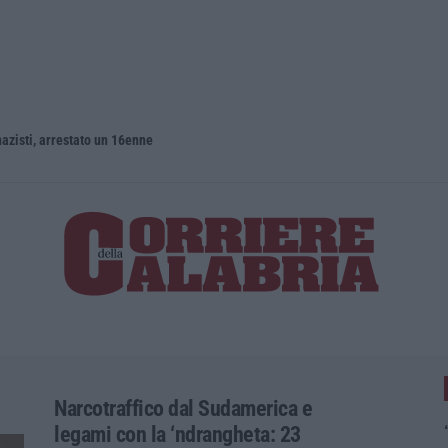
azisti, arrestato un 16enne
Pitaro vs F
Narcotraffico dal Sudamerica e
legami con la ‘ndrangheta: 23