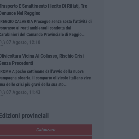
Trasporto E Smaltimento Illecito Di Rifiuti, Tre
Denunce Nel Reggino
“REGGIO CALABRIA Prosegue senza sosta l’attività di
contrasto ai reati ambientali condotta dai
Carabinieri del Comando Provinciale di Reggio…
07 Agosto, 12:10
Olivicoltura Vicina Al Collasso, Rischio Crisi
Senza Precedenti
“ROMA A poche settimane dall’avvio della nuova
campagna olearia, il comparto olivicolo italiano vive
una delle crisi più gravi della sua sto…
07 Agosto, 11:43
Edizioni provinciali
Catanzaro