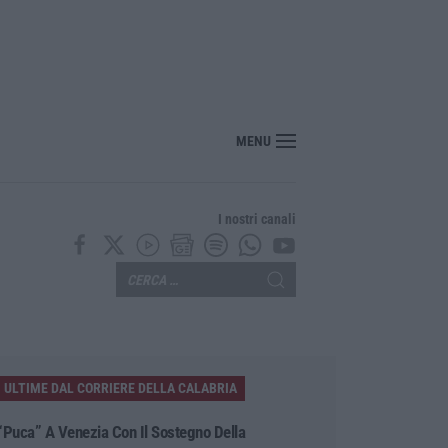
iorita. La febbre elettorale surriscalda il fronte progressista a Catanzaro
MENU
I nostri canali
ULTIME DAL CORRIERE DELLA CALABRIA
“Puca” A Venezia Con Il Sostegno Della