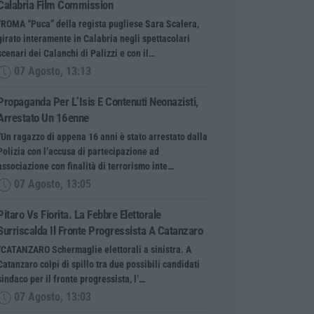
Calabria Film Commission
“ROMA “Puca” della regista pugliese Sara Scalera,
girato interamente in Calabria negli spettacolari
scenari dei Calanchi di Palizzi e con il…
07 Agosto, 13:13
Propaganda Per L’Isis E Contenuti Neonazisti,
Arrestato Un 16enne
“Un ragazzo di appena 16 anni è stato arrestato dalla
Polizia con l’accusa di partecipazione ad
associazione con finalità di terrorismo inte…
07 Agosto, 13:05
Pitaro Vs Fiorita. La Febbre Elettorale
Surriscalda Il Fronte Progressista A Catanzaro
“CATANZARO Schermaglie elettorali a sinistra. A
Catanzaro colpi di spillo tra due possibili candidati
sindaco per il fronte progressista, l’…
07 Agosto, 13:03