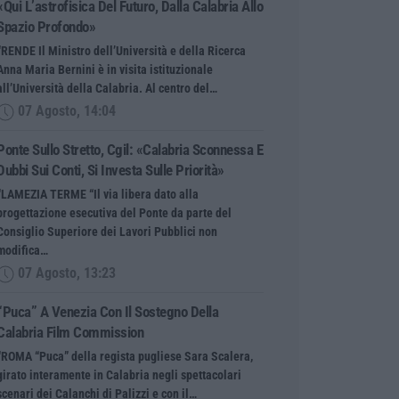
«Qui L’astrofisica Del Futuro, Dalla Calabria Allo
Spazio Profondo»
“RENDE Il Ministro dell’Università e della Ricerca
Anna Maria Bernini è in visita istituzionale
all’Università della Calabria. Al centro del…
07 Agosto, 14:04
Ponte Sullo Stretto, Cgil: «Calabria Sconnessa E
Dubbi Sui Conti, Si Investa Sulle Priorità»
“LAMEZIA TERME “Il via libera dato alla
progettazione esecutiva del Ponte da parte del
Consiglio Superiore dei Lavori Pubblici non
modifica…
07 Agosto, 13:23
“Puca” A Venezia Con Il Sostegno Della
Calabria Film Commission
“ROMA “Puca” della regista pugliese Sara Scalera,
girato interamente in Calabria negli spettacolari
scenari dei Calanchi di Palizzi e con il…