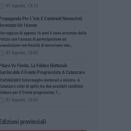
07 Agosto, 13:13
Propaganda Per L’Isis E Contenuti Neonazisti,
Arrestato Un 16enne
“Un ragazzo di appena 16 anni è stato arrestato dalla
Polizia con l’accusa di partecipazione ad
associazione con finalità di terrorismo inte…
07 Agosto, 13:05
Pitaro Vs Fiorita. La Febbre Elettorale
Surriscalda Il Fronte Progressista A Catanzaro
“CATANZARO Schermaglie elettorali a sinistra. A
Catanzaro colpi di spillo tra due possibili candidati
sindaco per il fronte progressista, l’…
07 Agosto, 13:03
Edizioni provinciali