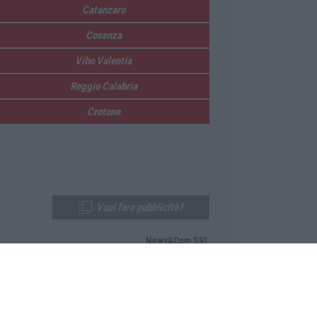
Catanzaro
Cosenza
Vibo Valentia
Reggio Calabria
Crotone
Vuoi fare pubblicità?
News&Com SRL
Telefono:
0968-53665
Email:
newsandcom@gmail.com