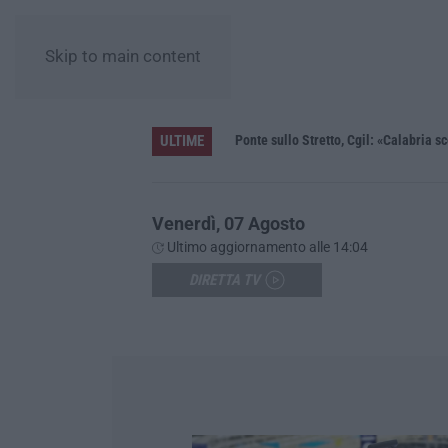
Skip to main content
ULTIME
L’Unical guarda al futuro, la ministra Bernini: «Qui l’astrofisica del futuro, dalla Calabria allo spazio profondo»
Ponte sullo Stretto, Cgil: «Calabria sc
Venerdì, 07 Agosto
Ultimo aggiornamento alle 14:04
DIRETTA TV