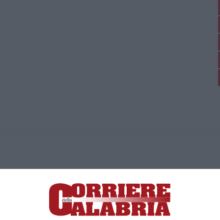
ica di News&Com S.r.l ©2012-
-2026. Tutti i diritti riservati.
ia, Lamezia Terme (CZ)
irettore responsabile Paola Militano |
Privacy