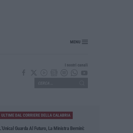
enezia con il sostegno della Calabria Film Commission
MENU
I nostri canali
ULTIME DAL CORRIERE DELLA CALABRIA
L’Unical Guarda Al Futuro, La Ministra Bernini: