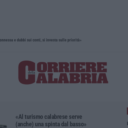
onnessa e dubbi sui conti, si investa sulle priorità»
“Puca” a V
«Al turismo calabrese serve
(anche) una spinta dal basso»