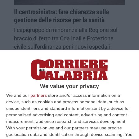
Il centrosinistra: fare chiarezza sulla
gestione delle risorse per la sanità
I capigruppo di minoranza alla Regione sul
braccio di ferro tra Cda Inail e Protezione
civile sull’ordinanza per i nuovi ospedali
Pubblicato il: 26/03/25 – 11:43
We value your privacy
We and our
partners
store and/or access information on a
device, such as cookies and process personal data, such as
unique identifiers and standard information sent by a device for
personalised advertising and content, advertising and content
measurement, audience research and services development.
With your permission we and our partners may use precise
geolocation data and identification through device scanning. You