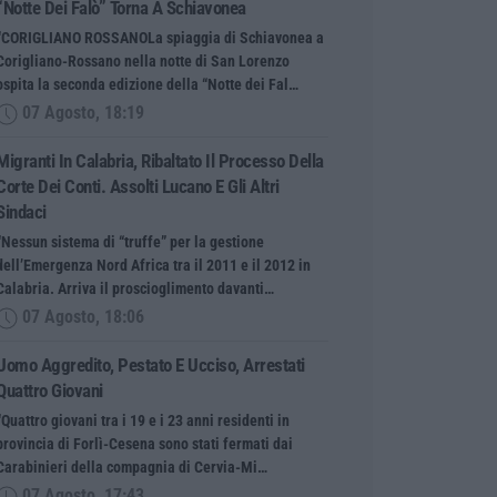
“Notte Dei Falò” Torna A Schiavonea
“CORIGLIANO ROSSANOLa spiaggia di Schiavonea a
Corigliano-Rossano nella notte di San Lorenzo
ospita la seconda edizione della “Notte dei Fal…
07 Agosto, 18:19
Migranti In Calabria, Ribaltato Il Processo Della
Corte Dei Conti. Assolti Lucano E Gli Altri
Sindaci
“Nessun sistema di “truffe” per la gestione
dell’Emergenza Nord Africa tra il 2011 e il 2012 in
Calabria. Arriva il proscioglimento davanti…
07 Agosto, 18:06
Uomo Aggredito, Pestato E Ucciso, Arrestati
Quattro Giovani
“Quattro giovani tra i 19 e i 23 anni residenti in
provincia di Forlì-Cesena sono stati fermati dai
Carabinieri della compagnia di Cervia-Mi…
07 Agosto, 17:43