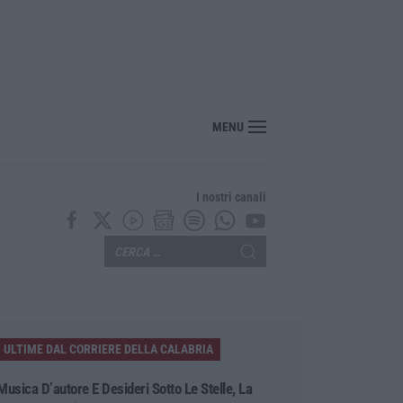
ito, pestato e ucciso, arrestati quattro giovani
MENU
I nostri canali
ULTIME DAL CORRIERE DELLA CALABRIA
Musica D’autore E Desideri Sotto Le Stelle, La