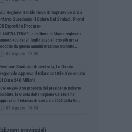
«La Regione Decide Dove Si Sopravvive A Un
Infarto Guardando Il Colore Dei Sindaci. Pronti
Gli Esposti In Procura»
“LAMEZIA TERME La delibera di Giunta regionale
numero 400 del 21 luglio 2026 è l’atto più grave
prodotto da questa amministrazione Occhiuto…
07 Agosto, 17:05
Gestione Sanitaria Accentrata, La Giunta
Regionale Approva Il Bilancio: Utile D’esercizio
Di Oltre 240 Milioni
“CATANZARO Su proposta del presidente Roberto
Occhiuto, la Giunta della Regione Calabria ha
approvato il bilancio di esercizio 2025 della Ge…
07 Agosto, 16:54
Edizioni provinciali