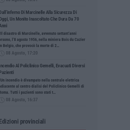
Dall’inferno Di Marcinelle Alla Sicurezza Di
Oggi, Un Monito Inascoltato Che Dura Da 70
Anni
“Il disastro di Marcinelle, avvenuto settant’anni
orsono, l’8 agosto 1956, nella miniera Bois du Cazier
in Belgio, che provocò la morte di 2…
08 Agosto, 17:20
Incendio Al Policlinico Gemelli, Evacuati Diversi
Pazienti
“Un incendio è divampato nella centrale elettrica
adiacente al centro dialisi del Policlinico Gemelli di
Roma. Tutti i pazienti sono stati t…
08 Agosto, 16:37
Edizioni provinciali