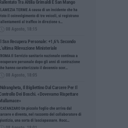
Rallentato Tra Altilia Grimaldi E San Mango
“LAMEZIA TERME A causa di un incidente che ha
visto il coinvolgimento di tre veicoli, si registrano
rallentamenti al traffico in direzione s…
08 Agosto, 18:15
Il Ssn Recupera Personale: +1,6% Secondo
L’ultima Rilevazione Ministeriale
“ROMA Il Servizio sanitario nazionale continua a
recuperare personale dopo gli anni di contrazione
che hanno caratterizzato il decennio scor…
08 Agosto, 18:05
’Ndrangheta, Il Bigliettino Dal Carcere Per Il
Controllo Dei Boschi. «Dovevamo Rispettare
Mallamace»
“CATANZARO Un piccolo foglio che arriva dal
carcere e diventa, nel racconto del collaboratore di
giustizia, una sorta di lasciapassare. Rocc…
08 Agosto, 18:01