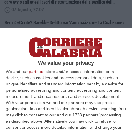
dare avvio agli attesi lavori di ristrutturazione della Basilica dell…
07 Agosto, 22:02
Renzi: «Conte? Sarebbe Delittuoso Vannaccizzare La Coalizione»
“ROMA «Conte sta giocando la sua partita, vedremo se le primarie si
faranno, quando e con che formato, se a due Conte-Schlein o se ci
sarann…
07 Agosto, 21:35
We value your privacy
Meteo, Altri 10 Giorni Di Caldo Estremo
“ROMA La tregua varrà fino a domani: dopo il record di ieri con il bollino
We and our
partners
store and/or access information on a
rosso per tutte le 27 città monitorate e oggi con 26 allerte mass…
device, such as cookies and process personal data, such as
unique identifiers and standard information sent by a device for
07 Agosto, 20:33
personalised advertising and content, advertising and content
measurement, audience research and services development.
Torna In Calabria: OSM Cerca Professionisti Calabresi Che Vivono
With your permission we and our partners may use precise
Al Nord E Che Hanno Voglia Di Rientrare Nella Terra Di Origine
geolocation data and identification through device scanning. You
“Se per anni lasciare la Calabria è stata una scelta quasi obbligata oggi è
may click to consent to our and our 1733 partners’ processing
possibile fare un’inversione di marcia grazie ad OSM Centro Cala…
as described above. Alternatively you may click to refuse to
07 Agosto, 20:24
consent or access more detailed information and change your