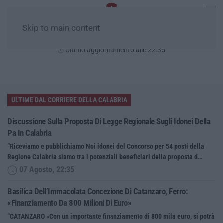
Skip to main content
Venerdì, 07 Agosto
Ultimo aggiornamento alle 22:35
ULTIME DAL CORRIERE DELLA CALABRIA
Discussione Sulla Proposta Di Legge Regionale Sugli Idonei Della
Pa In Calabria
“Riceviamo e pubblichiamo Noi idonei del Concorso per 54 posti della
Regione Calabria siamo tra i potenziali beneficiari della proposta d…
07 Agosto, 22:35
Basilica Dell’Immacolata Concezione Di Catanzaro, Ferro:
«finanziamento Da 800 Milioni Di Euro»
“CATANZARO «Con un importante finanziamento di 800 mila euro, si potrà