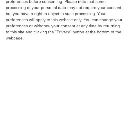
preferences before consenting.
Please note that some
processing of your personal data may not require your consent,
but you have a right to object to such processing. Your
Edizioni provinciali
preferences will apply to this website only. You can change your
preferences or withdraw your consent at any time by returning
Catanzaro
to this site and clicking the "Privacy" button at the bottom of the
webpage.
Cosenza
Vibo Valentia
Reggio Calabria
Crotone
Corriere delle Calabria è una testata giornalistica di News&Com S.r.l
©2012-
-2026. Tutti i diritti riservati.