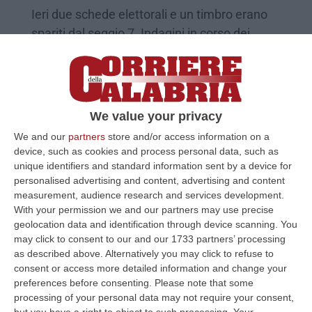
Ieri due schede elettorali e un timbro erano
spariti dal seggio 7. Indagini in corso dei
carabinieri
Pubblicato il: 26/05/25 – 13:58
We value your privacy
We and our
partners
store and/or access information on a
device, such as cookies and process personal data, such as
unique identifiers and standard information sent by a device for
personalised advertising and content, advertising and content
measurement, audience research and services development.
With your permission we and our partners may use precise
geolocation data and identification through device scanning. You
may click to consent to our and our 1733 partners’ processing
as described above. Alternatively you may click to refuse to
consent or access more detailed information and change your
A Scalea schede scomparse e poi
preferences before consenting.
Please note that some
ritrovate, indagano i Carabinieri
processing of your personal data may not require your consent,
but you have a right to object to such processing. Your