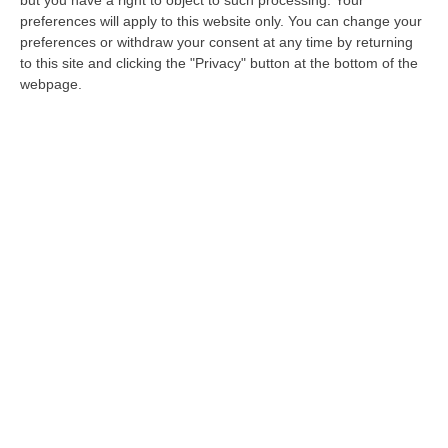
Erano scomparse ieri sera insieme ad un
preferences will apply to this website only. You can change your
timbro. Informato il commissario prefettizio
preferences or withdraw your consent at any time by returning
che guida al momento l’ente
to this site and clicking the "Privacy" button at the bottom of the
webpage.
Pubblicato il: 25/05/25 – 15:23
ULTIME DAL CORRIERE DELLA CALABRIA
Statale 106 Senza Pace: Traffico In Tilt Nel Tratto Cosentino Per
Un Tir In Fiamme In Galleria
“COSENZA Non bastavano gli incidenti, ecco i mezzi in fiamme: oggi un
Tir ha preso fuoco sulla statale 106 nella nuova galleria del terzo me…
09 Agosto, 21:50
Vinitaly And The City, Calderone: «La Calabria Dimostra Vivacità
Imprenditoriale E Crescita Occupazionale»
“REGGIO CALABRIA Arriva puntuale all’area talk del Vinitaly and the city
a Reggio Calabria la ministra del lavoro Marina Elvira Calderone. «…