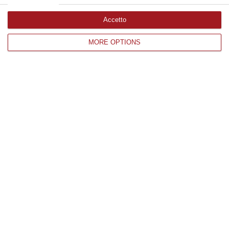
Accetto
Edizioni provinciali
MORE OPTIONS
Catanzaro
Cosenza
Vibo Valentia
Reggio Calabria
Crotone
Corriere delle Calabria è una testata giornalistica di News&Com S.r.l
©2012-
-2026. Tutti i diritti riservati.