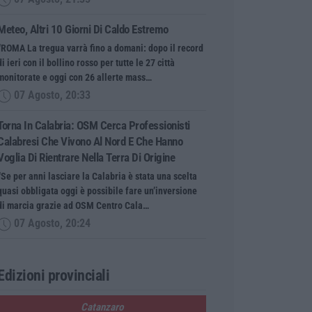
Meteo, Altri 10 Giorni Di Caldo Estremo
“ROMA La tregua varrà fino a domani: dopo il record
di ieri con il bollino rosso per tutte le 27 città
monitorate e oggi con 26 allerte mass…
07 Agosto, 20:33
Torna In Calabria: OSM Cerca Professionisti
Calabresi Che Vivono Al Nord E Che Hanno
Voglia Di Rientrare Nella Terra Di Origine
“Se per anni lasciare la Calabria è stata una scelta
quasi obbligata oggi è possibile fare un’inversione
di marcia grazie ad OSM Centro Cala…
07 Agosto, 20:24
Edizioni provinciali
Catanzaro