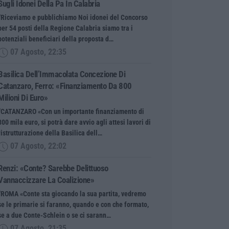
Sugli Idonei Della Pa In Calabria
“Riceviamo e pubblichiamo Noi idonei del Concorso
per 54 posti della Regione Calabria siamo tra i
potenziali beneficiari della proposta d…
07 Agosto, 22:35
Basilica Dell’Immacolata Concezione Di
Catanzaro, Ferro: «finanziamento Da 800
Milioni Di Euro»
“CATANZARO «Con un importante finanziamento di
800 mila euro, si potrà dare avvio agli attesi lavori di
ristrutturazione della Basilica dell…
07 Agosto, 22:02
Renzi: «Conte? Sarebbe Delittuoso
Vannaccizzare La Coalizione»
“ROMA «Conte sta giocando la sua partita, vedremo
se le primarie si faranno, quando e con che formato,
se a due Conte-Schlein o se ci sarann…
07 Agosto, 21:35