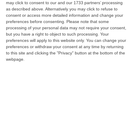
may click to consent to our and our 1733 partners’ processing
«Il Pnrr resta decisivo»
as described above. Alternatively you may click to refuse to
consent or access more detailed information and change your
Il direttore della Svimez denuncia il sistema
preferences before consenting.
Please note that some
discriminante dei bandi. E sulla fuga di
processing of your personal data may not require your consent,
cervelli: «Non si possono offrire ai laureati
but you have a right to object to such processing. Your
lavori poco attr…
preferences will apply to this website only. You can change your
preferences or withdraw your consent at any time by returning
Pubblicato il: 27/08/23 – 15:06
to this site and clicking the "Privacy" button at the bottom of the
webpage.