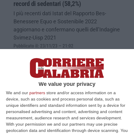
record di sedentari (58,2%)
I più recenti dati Istat del Rapporto Bes-
Benessere Equo e Sostenibile 2022
aggiornano e confermano quelli dell’Indagine
Svimez-Uisp 2021
Pubblicato il: 23/11/23 – 21:02
We value your privacy
We and our
partners
store and/or access information on a
device, such as cookies and process personal data, such as
unique identifiers and standard information sent by a device for
personalised advertising and content, advertising and content
measurement, audience research and services development.
With your permission we and our partners may use precise
geolocation data and identification through device scanning. You
Calabria in ritardo con la ripresa, Bianchi: