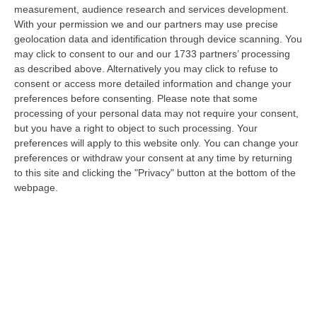
dare avvio agli attesi lavori di ristrutturazione della Basilica dell…
measurement, audience research and services development.
07 Agosto, 22:02
With your permission we and our partners may use precise
geolocation data and identification through device scanning. You
Renzi: «Conte? Sarebbe Delittuoso Vannaccizzare La Coalizione»
may click to consent to our and our 1733 partners’ processing
as described above. Alternatively you may click to refuse to
“ROMA «Conte sta giocando la sua partita, vedremo se le primarie si
consent or access more detailed information and change your
faranno, quando e con che formato, se a due Conte-Schlein o se ci
preferences before consenting.
Please note that some
sarann…
processing of your personal data may not require your consent,
07 Agosto, 21:35
but you have a right to object to such processing. Your
preferences will apply to this website only. You can change your
Meteo, Altri 10 Giorni Di Caldo Estremo
preferences or withdraw your consent at any time by returning
“ROMA La tregua varrà fino a domani: dopo il record di ieri con il bollino
to this site and clicking the "Privacy" button at the bottom of the
rosso per tutte le 27 città monitorate e oggi con 26 allerte mass…
webpage.
07 Agosto, 20:33
Torna In Calabria: OSM Cerca Professionisti Calabresi Che Vivono
Al Nord E Che Hanno Voglia Di Rientrare Nella Terra Di Origine
“Se per anni lasciare la Calabria è stata una scelta quasi obbligata oggi è
possibile fare un’inversione di marcia grazie ad OSM Centro Cala…
07 Agosto, 20:24