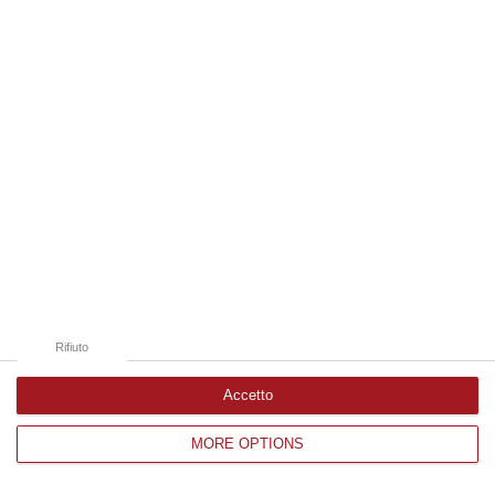
Edizioni provinciali
Catanzaro
Cosenza
Vibo Valentia
Reggio Calabria
Crotone
Rifiuto
Accetto
MORE OPTIONS
Corriere delle Calabria è una testata giornalistica di News&Com S.r.l
©2012-
-2026. Tutti i diritti riservati.