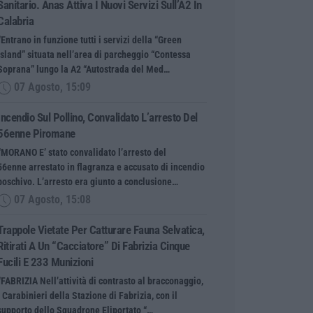
Sanitario. Anas Attiva I Nuovi Servizi Sull’A2 In
Calabria
“Entrano in funzione tutti i servizi della “Green
Island” situata nell’area di parcheggio “Contessa
Soprana” lungo la A2 “Autostrada del Med…
07 Agosto, 15:09
Incendio Sul Pollino, Convalidato L’arresto Del
56enne Piromane
“MORANO E’ stato convalidato l’arresto del
56enne arrestato in flagranza e accusato di incendio
boschivo. L’arresto era giunto a conclusione…
07 Agosto, 15:08
Trappole Vietate Per Catturare Fauna Selvatica,
Ritirati A Un “cacciatore” Di Fabrizia Cinque
Fucili E 233 Munizioni
“FABRIZIA Nell’attività di contrasto al bracconaggio,
i Carabinieri della Stazione di Fabrizia, con il
supporto dello Squadrone Eliportato “…