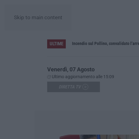
Skip to main content
ULTIME
Green Island, ricariche elettriche e un presidio sanitario. Anas attiva i nuovi servizi sull’A2 in Calabria
Incendio sul Pollino, convalidato l’a
Venerdì, 07 Agosto
Ultimo aggiornamento alle 15:09
DIRETTA TV