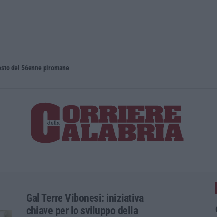
rresto del 56enne piromane
Gal Terre Vibonesi: iniziativa
chiave per lo sviluppo della