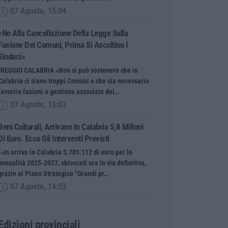
07 Agosto, 15:04
«No Alla Cancellazione Della Legge Sulla
Fusione Dei Comuni, Prima Si Ascoltino I
Sindaci»
“REGGIO CALABRIA «Non si può sostenere che in
Calabria ci siano troppi Comuni e che sia necessario
favorire fusioni e gestione associata dei…
07 Agosto, 15:03
Beni Culturali, Arrivano In Calabria 5,8 Milioni
Di Euro. Ecco Gli Interventi Previsti
“«In arrivo in Calabria 5.785.112 di euro per le
annualità 2025-2027, sbloccati ora in via definitiva,
grazie al Piano Strategico “Grandi pr…
07 Agosto, 14:53
Edizioni provinciali