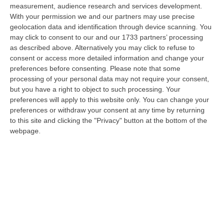
Questura di Reggio Calabria a fine luglio, nei confronti di tifosi ritenu…
measurement, audience research and services development.
09 Agosto, 9:36
With your permission we and our partners may use precise
geolocation data and identification through device scanning. You
Truffa Tramite False Piattaforme Di Criptovalute, Due Indagati
may click to consent to our and our 1733 partners’ processing
as described above. Alternatively you may click to refuse to
“Le criptovalute continuano a rappresentare uno degli strumenti più
consent or access more detailed information and change your
frequentemente utilizzati dai truffatori per attirare potenziali vittime…
preferences before consenting.
Please note that some
09 Agosto, 9:32
processing of your personal data may not require your consent,
but you have a right to object to such processing. Your
Reggio Calabria, Zoppas: «Il Vinitaly È Uno Strumento Incredibile
preferences will apply to this website only. You can change your
Per Gli Imprenditori»
preferences or withdraw your consent at any time by returning
” REGGIO CALABRIA «La Calabria sta lavorando benissimo sulla filiera
to this site and clicking the "Privacy" button at the bottom of the
del vino e deve continuare ad investire. Il vino italiano sta passando…
webpage.
09 Agosto, 9:32
Incidente Sulla Strada Dei Due Mari Tra Lamezia E Marcellinara,
Cinque Feriti
“LAMEZIA TERME A causa di un incidente verificatosi al km 21,000 sulla
strada statale 280 “Dei Due Mari”, è provvisoriamente chiusa la car…
09 Agosto, 8:34