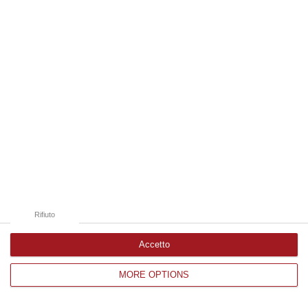
Edizioni provinciali
Catanzaro
Cosenza
Vibo Valentia
Reggio Calabria
Crotone
Rifiuto
Accetto
MORE OPTIONS
Corriere delle Calabria è una testata giornalistica di News&Com S.r.l
©2012-
-2026. Tutti i diritti riservati.