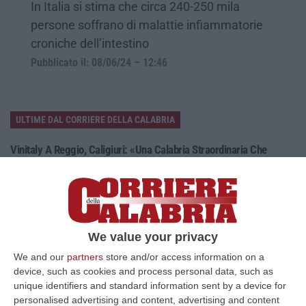
In Italia si stima che circa 240-250 mila
persone soffrano di malattie infiammatorie
croniche dell’intestino
Pubblicato il: 08/06/24 – 12:46
ULTIME DAL CORRIERE DELLA CALABRIA
Vinitaly A Reggio, Caligiuri: «Una Calabria Straordinaria Che
Merita Di Essere Rappresentata Nel Modo Giusto»
“REGGIO CALABRIA Due giorni di vino, storia ed esposizioni delle
eccellenze calabresi. Tutto in «un territorio che è meraviglioso, sul
lungo…
09 Agosto, 10:12
We value your privacy
We and our
partners
store and/or access information on a
Rissa Tra Tifosi Durante Real Polistena-Sinopolese, Emessi Due
device, such as cookies and process personal data, such as
Daspo
unique identifiers and standard information sent by a device for
“La polizia ha notificato due provvedimenti di daspo, emessi dalla
personalised advertising and content, advertising and content