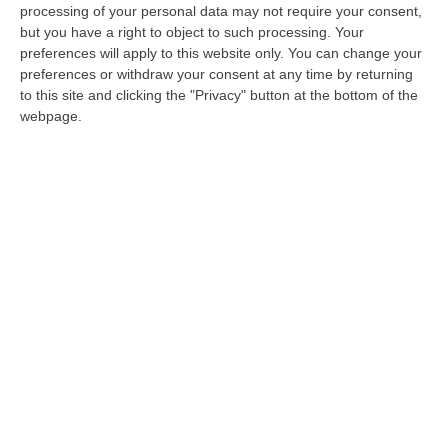
processing of your personal data may not require your consent,
but you have a right to object to such processing. Your
"Villa dei Gerani" a rischio chiusura
preferences will apply to this website only. You can change your
preferences or withdraw your consent at any time by returning
VIBO VALENTIA Rischia la chiusura il presidio
to this site and clicking the "Privacy" button at the bottom of the
ospedaliero “Villa dei Gerani”, e prosegue la
webpage.
vertenza dei dipendenti che è in atto da un
mese. Qu…
Pubblicato il: 02/10/14 – 17:06
ULTIME DAL CORRIERE DELLA CALABRIA
Catanzaro, Adesso La Priorità È Completare La Rosa: Polito
Accelera Sul Centrocampo
“CATANZARO Il messaggio arrivato di recente dal presidente Floriano
Noto è chiaro: prima bisogna completare l’organico, poi si potrà ragiona…
10 Agosto, 10:44