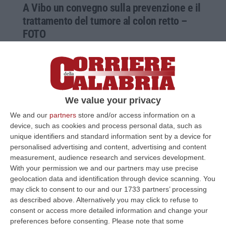
A Vibo un convegno sulla prevenzione e il
trattamento del tumore al colon retto –
FOTO
Celebrati i mille interventi del primario di
chirurgia Vincenzo James Greco. Presenti la
deputata Simona Loizzo e l’ex viceministro
Sileri
We value your privacy
Pubblicato il: 16/03/24 – 14:31
We and our
partners
store and/or access information on a
device, such as cookies and process personal data, such as
unique identifiers and standard information sent by a device for
personalised advertising and content, advertising and content
measurement, audience research and services development.
With your permission we and our partners may use precise
geolocation data and identification through device scanning. You
may click to consent to our and our 1733 partners’ processing
as described above. Alternatively you may click to refuse to
consent or access more detailed information and change your
preferences before consenting.
Please note that some