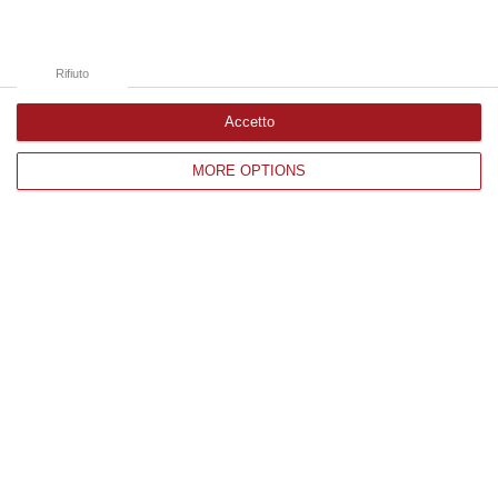
Quattro Anni Resto In Calabria»
“LAMEZIA TERME «Una destra senza populisti» e una Calabria al centro
di un’agenda liberale e liberista. È il manifesto politico di Roberto O…
Rifiuto
10 Agosto, 9:47
Accetto
Edizioni provinciali
MORE OPTIONS
Catanzaro
Cosenza
Vibo Valentia
Reggio Calabria
Crotone