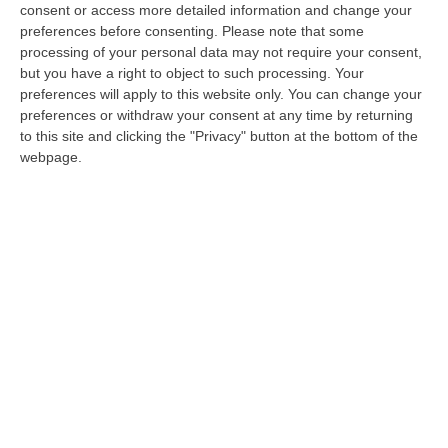
presenza non si sente per niente». Jole
consent or access more detailed information and change your
preferences before consenting.
Please note that some
Santelli si rivolge così al ministro dell’Interno
processing of your personal data may not require your consent,
Angelino Alfano, controreplicando alla
but you have a right to object to such processing. Your
preferences will apply to this website only. You can change your
risposta del ministro all’interrogazione
preferences or withdraw your consent at any time by returning
parlamentare che ha presentato assieme a
to this site and clicking the "Privacy" button at the bottom of the
Roberto Occhiuto, nel question time di
webpage.
mercoledì alla Camera dei deputati. I dubbi
dei due forzisti si concentrano sull’allarme
sicurezza. Che, alle nostre latitudini, investe
tutti: amministratori pubblici, magistrati
imprenditori, giornalisti. Santelli e Occhiuto
chiedono al ministro del Nuovo centrodestra
quali iniziative il governo abbia intenzione di
intraprendere.
Alfano risponde con ciò che l’esecutivo ha