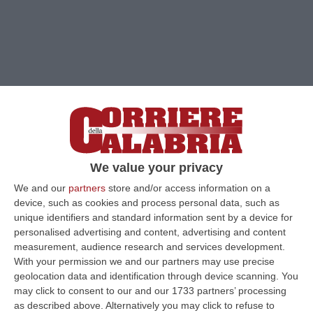
We value your privacy
We and our
partners
store and/or access information on a
device, such as cookies and process personal data, such as
unique identifiers and standard information sent by a device for
Clicca e segui “Corriere della Calabria” su Google News
personalised advertising and content, advertising and content
measurement, audience research and services development.
ROMA
«Venga in Calabria a presiedere un
With your permission we and our partners may use precise
comitato per la sicurezza pubblica. Mostri
geolocation data and identification through device scanning. You
may click to consent to our and our 1733 partners’ processing
che lo Stato c’è. Perché le assicuro che la sua
as described above. Alternatively you may click to refuse to