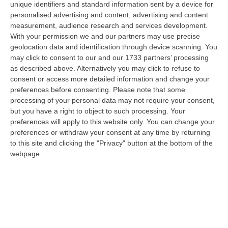
unique identifiers and standard information sent by a device for
motivazioni della sua sospensione vengono
personalised advertising and content, advertising and content
menzionati «interventi chirurgici senza
measurement, audience research and services development.
motivazione, procedure oncologiche
With your permission we and our partners may use precise
geolocation data and identification through device scanning. You
pericolose per i pazienti, ricoveri impropri,
may click to consent to our and our 1733 partners’ processing
disumanizzazione del rapporto medico
as described above. Alternatively you may click to refuse to
consent or access more detailed information and change your
paziente» e, anche, l’aver generato «uno
preferences before consenting.
Please note that some
stato di particolare tensione, disagio e
processing of your personal data may not require your consent,
but you have a right to object to such processing. Your
incompatibilità ambientale perché avrebbe
preferences will apply to this website only. You can change your
ripreso pubblicamente in malo modo i
preferences or withdraw your consent at any time by returning
colleghi con i quali non dialogherebbe più».
to this site and clicking the "Privacy" button at the bottom of the
webpage.
Per Gianluigi Scaffidi (Anaao-Assomed) si
tratta di «una cosa mai vista in 40 anni di
sindacato». Altre motivazioni che secondo
l’Asp crotonese sono alla base della
sospensione di Brisinda riguardano l’aver