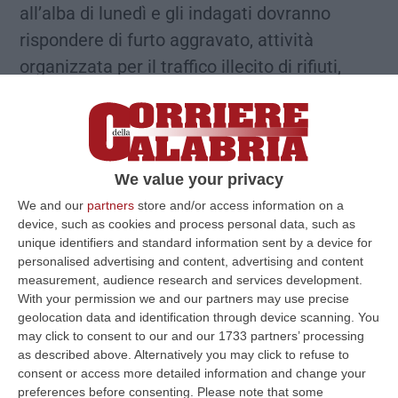
all’alba di lunedì e gli indagati dovranno
rispondere di furto aggravato, attività
organizzata per il traffico illecito di rifiuti,
discarica non autorizzata, inquinamento
ambientale e violazione dei sigilli.
https://www.youtube.com/watch?
v=bi_lncrE_cI&feature=youtu.be
DIOSSINA
We value your privacy
NEL SUOLO
Come ha reso noto il capitano
We and our
partners
store and/or access information on a
Pietro Tribuzio, comandante della
device, such as cookies and process personal data, such as
unique identifiers and standard information sent by a device for
Compagnia di Lamezia, «le prime mosse si
personalised advertising and content, advertising and content
sono avute sui delitti contro il patrimonio
measurement, audience research and services development.
With your permission we and our partners may use precise
(furti e ricettazione) che consentivano agli
geolocation data and identification through device scanning. You
stessi rom di poter effettuare allacci abusivi
may click to consent to our and our 1733 partners’ processing
as described above. Alternatively you may click to refuse to
alla rete pubblica per un danno documentato
consent or access more detailed information and change your
di oltre mezzo milione di euro all’ente
preferences before consenting.
Please note that some