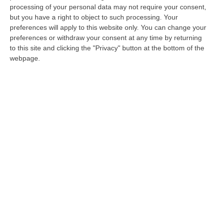
gestore». «Per poter effettuare gli allacci
processing of your personal data may not require your consent,
but you have a right to object to such processing. Your
abusivi c’è bisogno di una serie di materie
preferences will apply to this website only. You can change your
prime come i cavi in rame che sono uno dei
preferences or withdraw your consent at any time by returning
to this site and clicking the "Privacy" button at the bottom of the
furti maggiori operati dai rom che per
webpage.
procurarsi tali materiali ledono le forniture
elettriche e idriche. Nell’ambito di queste
indagini – ha proseguito Tribuzio – ci siamo
imbattuti nella reiterazione di reati contro la
salute pubblica (sversamento di reflui nel
terreno dove vengono lavorati i metalli, ndr).
È un’attività che ha permesso di dimostrare
come all’interno del campo vengono svolte
una pluralità di condotte che si ripercuotono
in maniera assolutamente negative su
esigenze pubbliche di primaria necessità».