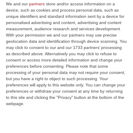
ROMA
Da un lato il governatore della
We and our
partners
store and/or access information on a
device, such as cookies and process personal data, such as
Calabria, Jole Santelli che emana una nuova
unique identifiers and standard information sent by a device for
ordinanza che inasprisce le misure restrittive
personalised advertising and content, advertising and content
measurement, audience research and services development.
e gli spostamenti e chiede al premier
With your permission we and our partners may use precise
l’intervento dell’esercito per far rispettare le
geolocation data and identification through device scanning. You
restrizioni. Dall’altro il ministro per gli Affari
may click to consent to our and our 1733 partners’ processing
as described above. Alternatively you may click to refuse to
regionali e le Autonomie Francesco Boccia
consent or access more detailed information and change your
che nel coordinamento politico con Regioni,
preferences before consenting.
Please note that some
processing of your personal data may not require your consent,
Anci e Upi, ha chiesto ai governatori di «non
but you have a right to object to such processing. Your
fare singole ordinanze perché non incidono,
preferences will apply to this website only. You can change your
preferences or withdraw your consent at any time by returning
se non sono omogeneizzate, con le
to this site and clicking the "Privacy" button at the bottom of the
indicazioni dello Stato» e di «aspettare il
webpage.
governo che dal primo momento sta
lavorando per omogeneizzare sempre più le
misure». Ora «quello che conta – ha chiarito