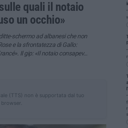
sulle quali il notaio
i
“
uso un occhio»
 ditte-schermo ad albanesi che non
T
P
Rose e la sfrontatezza di Gallo:
“
ancé». Il gip: «Il notaio consapev…
m
’
a
l
cale (TTS) non è supportata dal tuo
“
browser.
f
r
s