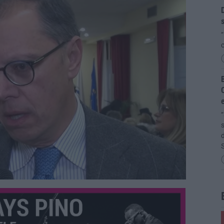
D
s
“
c
B
C
“
s
d