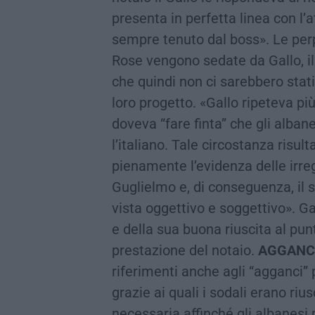
presenta in perfetta linea con 
sempre tenuto dal boss». Le per
Rose vengono sedate da Gallo, il 
che quindi non ci sarebbero stati
loro progetto. «Gallo ripeteva più 
doveva “fare finta” che gli alba
l’italiano. Tale circostanza risu
pienamente l’evidenza delle irre
Guglielmo e, di conseguenza, il 
vista oggettivo e soggettivo». Gal
e della sua buona riuscita al pun
prestazione del notaio.
AGGANCI
riferimenti anche agli “agganci” 
grazie ai quali i sodali erano ri
necessaria affinché gli albanesi