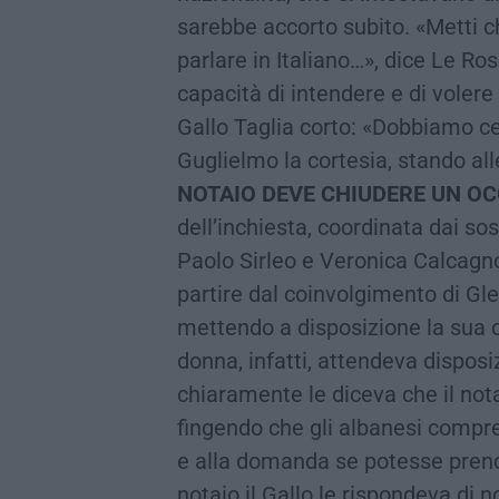
sarebbe accorto subito. «Metti ch
parlare in Italiano…», dice Le Ro
capacità di intendere e di volere
Gallo Taglia corto: «Dobbiamo cer
Guglielmo la cortesia, stando alle
NOTAIO DEVE CHIUDERE UN OC
dell’inchiesta, coordinata dai so
Paolo Sirleo e Veronica Calcagn
partire dal coinvolgimento di Gle
mettendo a disposizione la sua 
donna, infatti, attendeva disposizi
chiaramente le diceva che il not
fingendo che gli albanesi compre
e alla domanda se potesse prend
notaio il Gallo le rispondeva di n