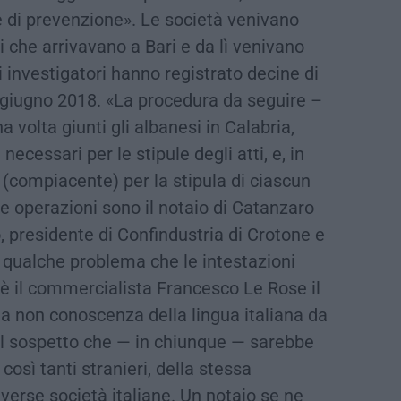
 di prevenzione». Le società venivano
i che arrivavano a Bari e da lì venivano
li investigatori hanno registrato decine di
 e giugno 2018. «La procedura da seguire –
a volta giunti gli albanesi in Calabria,
cessari per le stipule degli atti, e, in
o (compiacente) per la stipula di ciascun
te operazioni sono il notaio di Catanzaro
 presidente di Confindustria di Crotone e
 qualche problema che le intestazioni
 è il commercialista Francesco Le Rose il
la non conoscenza della lingua italiana da
del sospetto che — in chiunque — sarebbe
osì tanti stranieri, della stessa
iverse società italiane. Un notaio se ne