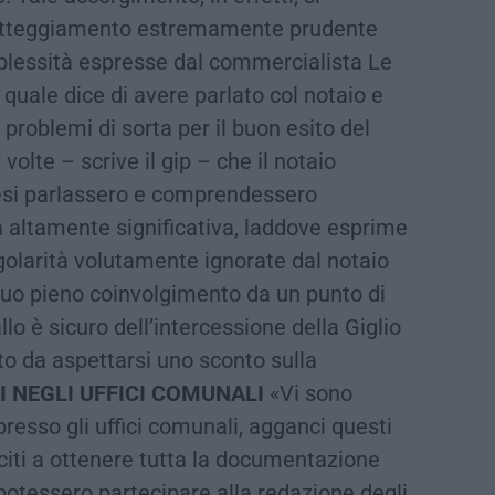
l’atteggiamento estremamente prudente
plessità espresse dal commercialista Le
quale dice di avere parlato col notaio e
 problemi di sorta per il buon esito del
volte – scrive il gip – che il notaio
nesi parlassero e comprendessero
lta altamente significativa, laddove esprime
golarità volutamente ignorate dal notaio
suo pieno coinvolgimento da un punto di
lo è sicuro dell’intercessione della Giglio
to da aspettarsi uno sconto sulla
 NEGLI UFFICI COMUNALI
«Vi sono
presso gli uffici comunali, agganci questi
usciti a ottenere tutta la documentazione
 potessero partecipare alla redazione degli