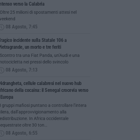
ntenso verso la Calabria
Oltre 25 milioni di spostamenti attesi nel
weekend
08 Agosto, 7:45
ragico incidente sulla Statale 106 a
ietragrande, un morto e tre feriti
Scontro tra una Fiat Panda, un’Audi e una
otocicletta nei pressi dello svincolo
08 Agosto, 7:13
Ndrangheta, cellule calabresi nel nuovo hub
fricano della cocaina: il Senegal crocevia verso
’Europa
I gruppi mafiosi puntano a controllare l’intera
iliera, dall’approvvigionamento alla
edistribuzione. In Africa occidentale
equestrate oltre 30 ton…
08 Agosto, 6:55