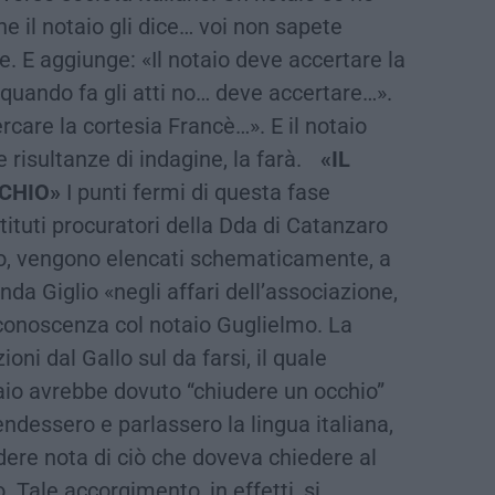
e il notaio gli dice… voi non sapete
se. E aggiunge: «Il notaio deve accertare la
 quando fa gli atti no… deve accertare…».
care la cortesia Francè…». E il notaio
 risultanze di indagine, la farà.
«IL
CHIO»
I punti fermi di questa fase
stituti procuratori della Dda di Catanzaro
o, vengono elencati schematicamente, a
nda Giglio «negli affari dell’associazione,
conoscenza col notaio Guglielmo. La
oni dal Gallo sul da farsi, il quale
aio avrebbe dovuto “chiudere un occhio”
ndessero e parlassero la lingua italiana,
ere nota di ciò che doveva chiedere al
o. Tale accorgimento, in effetti, si