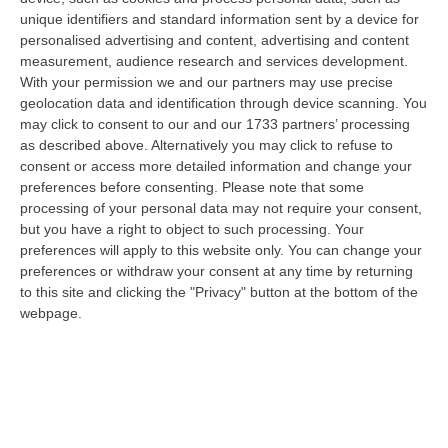
unique identifiers and standard information sent by a device for
la schiena, oltre a voler rendere indelebile la
personalised advertising and content, advertising and content
memoria della giovane fiorentina anche nella
measurement, audience research and services development.
With your permission we and our partners may use precise
città calabrese.
geolocation data and identification through device scanning. You
Dopo aver conosciuto Francesco Frisina,
may click to consent to our and our 1733 partners’ processing
as described above. Alternatively you may click to refuse to
Rossella viene invitata a trascorrere l’estate
consent or access more detailed information and change your
in Calabria. Un bel periodo, fatto di
preferences before consenting.
Please note that some
accoglienza e spensieratezza, destinato a
processing of your personal data may not require your consent,
but you have a right to object to such processing. Your
durare poco. «Rossella Casini – racconta
preferences will apply to this website only. You can change your
Enzo Infantino – si trova suo malgrado in
preferences or withdraw your consent at any time by returning
to this site and clicking the "Privacy" button at the bottom of the
mezzo a quella faida. Non sapeva di essersi
webpage.
innamorata del rampollo di una famiglia
vicina ai Gallico. Nei vicoli dei quartieri, in
quei giorni, respiravamo un’aria pesante. La
notte si sentivano le bombe e personalmente