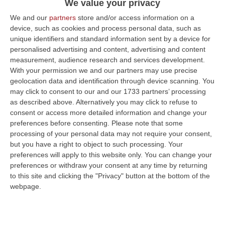
Occhiuto ha preliminarmente tenuto ad
We value your privacy
informare – è detto – che sta seguendo l’iter
We and our
partners
store and/or access information on a
device, such as cookies and process personal data, such as
parlamentare degli emendamenti presentati
unique identifiers and standard information sent by a device for
in queste ore in favore agli ex LSU/LPU
personalised advertising and content, advertising and content
calabresi per il reperimento di ulteriori 18mln
measurement, audience research and services development.
With your permission we and our partners may use precise
destinati a innalzare il monte ore lavorate e
geolocation data and identification through device scanning. You
quindi le retribuzioni. Su questo fronte le
may click to consent to our and our 1733 partners’ processing
as described above. Alternatively you may click to refuse to
Organizzazioni Sindacali hanno chiesto che il
consent or access more detailed information and change your
fondo per la contribuzione da parte della
preferences before consenting.
Please note that some
processing of your personal data may not require your consent,
Regione (ca. 38 mln) venga reso stabile, in
but you have a right to object to such processing. Your
modo da poter usufruire dei risparmi di
preferences will apply to this website only. You can change your
spesa, dovuti a cessazioni/pensionamenti,
preferences or withdraw your consent at any time by returning
to this site and clicking the "Privacy" button at the bottom of the
per reinvestirli nel tempo in aumento delle
webpage.
ore lavorate. Occhiuto ha poi riferito che per
Stagisti e Borsisti, è intanto prevista una