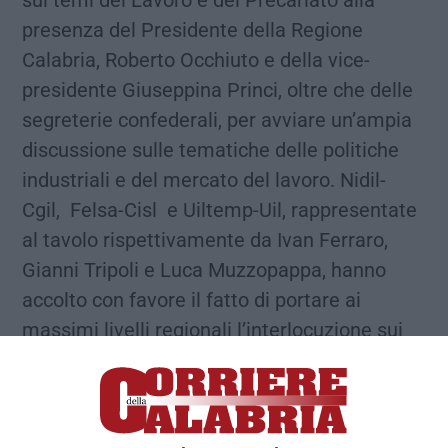
sui temi del Lavoro e del Precariato alla
presenza del Presidente della Regione
Calabria, Roberto Occhiuto e della vice-
presidente Giuseppina Princi, oltre che delle
segreterie confederali, per avviare un’ampia
discussione sulle tematiche delle politiche
industriali e del mercato del lavoro. Nidil-
Cgil, Felsa-Cisl e Uiltemp-Uil, rappresentate
al tavolo rispettivamente da Ivan Ferraro,
Gianni Tripoli e Luca Muzzopappa, hanno
accolto con favore il fatto di portare ai
massimi livelli regionali l’interlocuzione sui
temi delle vertenze di respiro regionale». Lo
riporta una nota congiunta delle tre
organizzazioni di categoria. «Il Presidente