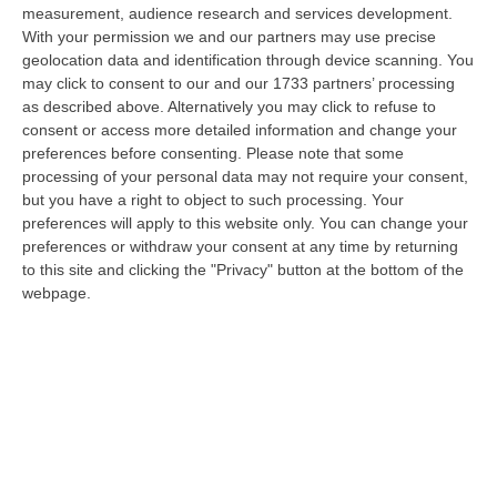
“Rinascita-Scott”.
Il riferimento è alla cosca
measurement, audience research and services development.
With your permission we and our partners may use precise
Anello guidata dal presunto boss, Rocco, per
geolocation data and identification through device scanning. You
il quale i pm – in abbreviato –
hanno già
may click to consent to our and our 1733 partners’ processing
as described above. Alternatively you may click to refuse to
invocato la condanna a 20 anni,
operante
consent or access more detailed information and change your
secondo l’accusa nel territorio di Filadelfia,
preferences before consenting.
Please note that some
processing of your personal data may not require your consent,
comprendendo anche i territori della Piana di
but you have a right to object to such processing. Your
Lamezia e del Vibonese.
preferences will apply to this website only. You can change your
preferences or withdraw your consent at any time by returning
to this site and clicking the "Privacy" button at the bottom of the
Le estorsioni ai lidi e alle strutture
webpage.
turistiche
Acquisiti agli atti i verbali resi da Angotti in
quattro diversi momenti (il 30 marzo e il 20
luglio 2010, il 3 gennaio 2011 e il 28
settembre 2018), il pm Antonio De Bernardo