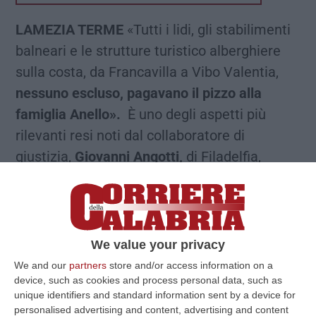
LAMEZIA TERME
«Tutti i lidi, gli stabilimenti
balneari e le strutture turistico alberghiere
sulla costa, da Francavilla a Vibo Valentia,
nessuno escluso, pagavano il pizzo alla
famiglia Anello».
È uno degli aspetti più
rilevanti resi noti dal collaboratore di
giustizia,
Giovanni Angotti,
di Filadelfia,
sentito oggi in collegamento dal sito protetto,
nel corso del processo “Imponimento”, nato
dall’inchiesta della Dda di Catanzaro guidata
dal procuratore Nicola Gratteri, in corso
We value your privacy
nell’aula bunker di Lamezia Terme dove si
We and our
partners
store and/or access information on a
device, such as cookies and process personal data, such as
sta celebrando da alcuni mesi il
maxi
unique identifiers and standard information sent by a device for
processo alla ‘ndrangheta calabrese
personalised advertising and content, advertising and content