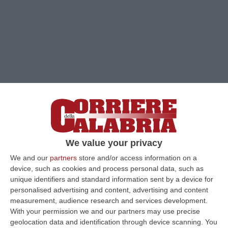
We value your privacy
We and our
partners
store and/or access information on a
Clicca e segui “Corriere della Calabria” su Google News
device, such as cookies and process personal data, such as
unique identifiers and standard information sent by a device for
personalised advertising and content, advertising and content
CORIGLIANO ROSSANO
«Nella totale e
measurement, audience research and services development.
indisponente apatia della struttura
With your permission we and our partners may use precise
geolocation data and identification through device scanning. You
commissariale alla sanità calabrese, anche