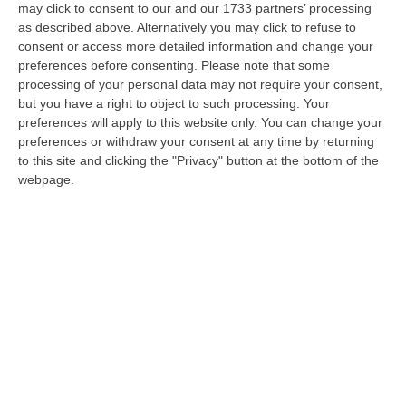
may click to consent to our and our 1733 partners’ processing
oggi ci tocca denunciare una emblematica,
as described above. Alternatively you may click to refuse to
consent or access more detailed information and change your
incresciosa e pericolosa gestione di paziente
preferences before consenting.
Please note that some
dializzata. Questa volta siamo a Corigliano,
processing of your personal data may not require your consent,
dove neo paziente di 72 anni con comorbilità
but you have a right to object to such processing. Your
preferences will apply to this website only. You can change your
pesantissime, appena dimessa dal Policlinico
preferences or withdraw your consent at any time by returning
di Bari dopo un mese di degenza, per
to this site and clicking the "Privacy" button at the bottom of the
webpage.
indisponibilità posti rene artificiali e carenza
infermieristica da oggi viene sballottata in un
centro dialisi privato a Policoro, in provincia
di Matera, quindi fuori regione, a 100
chilometri da casa, accompagnata da un
familiare. In barba all’art 55 dei Lea
attraverso cui si riconosce il trasporto come
competenza aziendale». Lo denuncia
Pasquale Scarmozzino, vice presidente