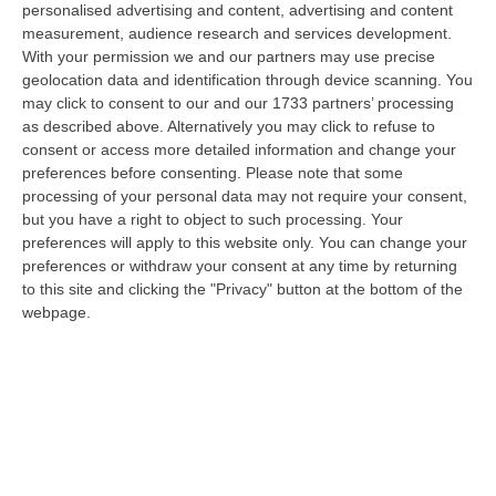
BORGIA
Una sferzata di energia, un vero e
personalised advertising and content, advertising and content
measurement, audience research and services development.
proprio inno alla vita. Lo spettacolo
With your permission we and our partners may use precise
confezionato da Armonie d’Arte Festival e
geolocation data and identification through device scanning. You
may click to consent to our and our 1733 partners’ processing
andato in scena ieri sera al Parco
as described above. Alternatively you may click to refuse to
Archeologico Scolacium di Borgia, in
consent or access more detailed information and change your
provincia di Catanzaro, rimarrà tra i momenti
preferences before consenting.
Please note that some
processing of your personal data may not require your consent,
più belli di questa XXII edizione progettata e
but you have a right to object to such processing. Your
realizzata abilmente dal direttore artistico
preferences will apply to this website only. You can change your
preferences or withdraw your consent at any time by returning
Chiara Giordano. Il tenore internazionale
to this site and clicking the "Privacy" button at the bottom of the
Vittorio Grigolo ha travolto il pubblico con la
webpage.
sua bravura e simpatia, regalando uno show
di arte vocale e teatrale, fra talento musicale
e istinto scenico.Una straordinaria voce ma
anche una notevole intelligenza
interpretativa che ha reso speciale ogni