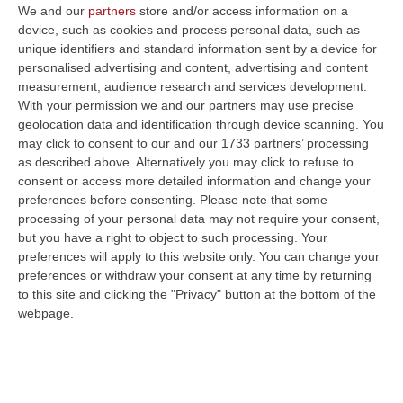
We and our
partners
store and/or access information on a
device, such as cookies and process personal data, such as
unique identifiers and standard information sent by a device for
personalised advertising and content, advertising and content
measurement, audience research and services development.
With your permission we and our partners may use precise
geolocation data and identification through device scanning. You
Clicca e segui “Corriere della Calabria” su Google News
may click to consent to our and our 1733 partners’ processing
as described above. Alternatively you may click to refuse to
L’AQUILA
Sono due le vittime dell’incidente
consent or access more detailed information and change your
preferences before consenting.
Please note that some
occorso a un gruppo di alpinisti sul Corno
processing of your personal data may not require your consent,
Piccolo, nel massiccio del Gran Sasso. Le
but you have a right to object to such processing. Your
preferences will apply to this website only. You can change your
squadre di soccorritori stanno recuperando i
preferences or withdraw your consent at any time by returning
corpi per trasportarli al campo base di Prati
to this site and clicking the "Privacy" button at the bottom of the
di Tivo, sul versante teramano della
webpage.
montagna. L’incidente è avvenuto sulla
parete nord del Corno Piccolo, nel canale
Sivitilli, sopra ai Prati di Tivo. L’allarme