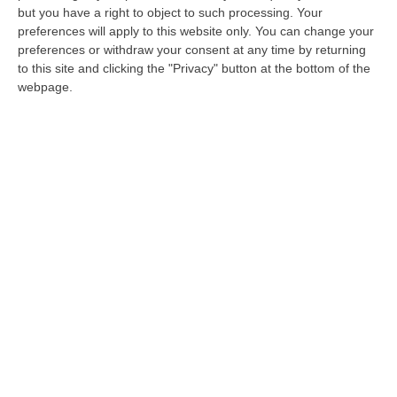
ROMA
Alberto Figoli, direttore dell’Istituto
but you have a right to object to such processing. Your
per la tecnologia delle membrane del
preferences will apply to this website only. You can change your
preferences or withdraw your consent at any time by returning
Consiglio nazionale delle ricerche (Cnr-Itm)
to this site and clicking the "Privacy" button at the bottom of the
di Rende, in provincia di Cosenza (nella foto
webpage.
alcuni laboratori del Cnr all’Unical), ha ritirato
il 30 settembre a Jeddah, in Arabia Saudita, il
Global Prize for Innovation in Desalination
(Gpid).
Il premio “Beyond Water New Value Streams”
è stato assegnato per la proposta
progettuale “DesalDreaMem” elaborata dal
gruppo di ricerca coordinato da Figoli e
composto dalle ricercatrici del Cnr-Itm
Alessandra Criscuoli, Elisa Esposito, Enrica
Fontananova, e Francesca Macedonio.