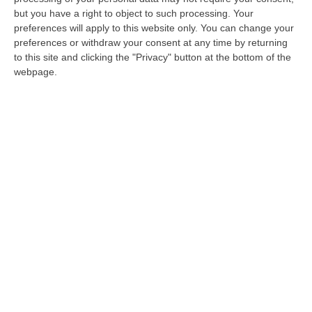
le insegne di Forza Italia, il partito del
but you have a right to object to such processing. Your
presidente della Regione e commissario
preferences will apply to this website only. You can change your
Roberto Occhiuto. Al Senato – riferisce la
preferences or withdraw your consent at any time by returning
to this site and clicking the "Privacy" button at the bottom of the
“Gazzetta del Sud” – si lavora infatti a una
webpage.
ulteriore proroga di un anno del Decreto
Calabria, il decreto che dispone norme
speciali per la sanità calabrese
perpetuandone di fatto il commissariamento.
Il testo legislativo, sotto forma di
emendamento al Decreto Proroghe, avrebbe
la paternità del senatore di Forza Italia Lotito,
il presidente della Lazio, e procrastinerebbe
la scadenza delle norme speciali al 31
dicembre 2024 . La premessa sarebbe il fatto
che è da registrare l’apprezzamento» per gli