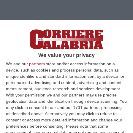
We value your privacy
We and our
partners
store and/or access information on a
device, such as cookies and process personal data, such as
unique identifiers and standard information sent by a device for
personalised advertising and content, advertising and content
measurement, audience research and services development.
With your permission we and our partners may use precise
Clicca e segui “Corriere della Calabria” su Google News
geolocation data and identification through device scanning. You
may click to consent to our and our 1731 partners’ processing
as described above. Alternatively you may click to refuse to
CATANZARO
Grandi manovre (legislative)
consent or access more detailed information and change your
sulla sanità calabrese, grandi manovre sotto
preferences before consenting.
Please note that some
processing of your personal data may not require your consent,