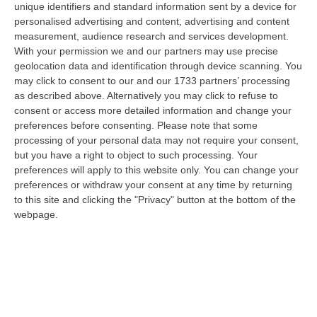
unique identifiers and standard information sent by a device for
più scontate di quel tempo: il ruolo del papa,
personalised advertising and content, advertising and content
measurement, audience research and services development.
il ruolo dell’imperatore, il ruolo degli
Ordines
,
With your permission we and our partners may use precise
della società tripartita in
laboratores
,
orantes
geolocation data and identification through device scanning. You
e
bellatores
, cioè in coloro che lavorano,
may click to consent to our and our 1733 partners’ processing
as described above. Alternatively you may click to refuse to
coloro che pregano e coloro che combattono.
consent or access more detailed information and change your
Un mondo senza stati, senza classi: questo
preferences before consenting.
Please note that some
processing of your personal data may not require your consent,
sogna Gioacchino, inventandosi utopie
but you have a right to object to such processing. Your
concrete che trovano sperimento nei suoi
preferences will apply to this website only. You can change your
preferences or withdraw your consent at any time by returning
monasteri, con una fusione nella natura. In
to this site and clicking the "Privacy" button at the bottom of the
Gioacchino, poi lo ritroveremo in Francesco
webpage.
d’Assisi, c’è il tentativo di connettere la storia
con la natura; il che si vede in maniera
evidente nelle sue figure, vere icone del
pensiero che riescono a condensare in
un’immagine ciò che la parola non riesce a