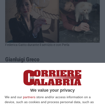
Federica Gatto durante il servizio e con Perla
Gianluigi Greco
Coordinatore della task force sull’intelligenza
artificiale voluta dal sottosegretario
all’Innovazione Alessio Butti e direttore del
We value your privacy
dipartimento di Matematica e Informatica
We and our
partners
store and/or access information on a
dell’Università della Calabria,
Gianluigi Greco
device, such as cookies and process personal data, such as