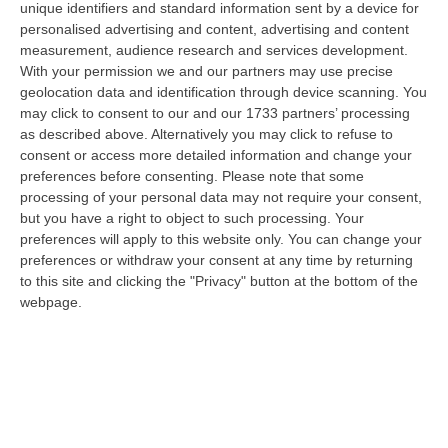
unique identifiers and standard information sent by a device for
presiede il pool di esperti che accompagna il
personalised advertising and content, advertising and content
Governo nella definizione di una strategia
measurement, audience research and services development.
nazionale sull’intelligenza artificiale. Il
With your permission we and our partners may use precise
geolocation data and identification through device scanning. You
professore cosentino presiede anche AixIA,
may click to consent to our and our 1733 partners’ processing
l’associazione italiana per l’intelligenza
as described above. Alternatively you may click to refuse to
consent or access more detailed information and change your
artificiale, ed ha all’attivo oltre 200
preferences before consenting.
Please note that some
pubblicazioni scientifiche sul tema legato
processing of your personal data may not require your consent,
but you have a right to object to such processing. Your
all’AI.
preferences will apply to this website only. You can change your
preferences or withdraw your consent at any time by returning
to this site and clicking the "Privacy" button at the bottom of the
webpage.