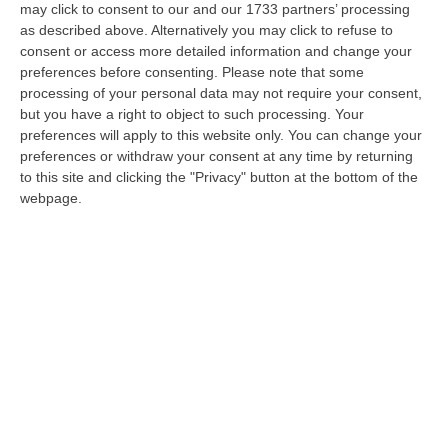
d’appello di Torino «non era riferita
may click to consent to our and our 1733 partners’ processing
all’affidamento dei lavori di ristrutturazione
as described above. Alternatively you may click to refuse to
consent or access more detailed information and change your
del ristorante ‘La Grotta azzurra’ allo studio
preferences before consenting.
Please note that some
di architettura […] e agli artigiani da
processing of your personal data may not require your consent,
but you have a right to object to such processing. Your
quest’ultimo scelti, ma esclusivamente a un
preferences will apply to this website only. You can change your
artigiano inviso a Marco Di Donato per
preferences or withdraw your consent at any time by returning
essersi rifiutato di votare per Nicola Prettico
to this site and clicking the "Privacy" button at the bottom of the
webpage.
alle elezioni comunali» di Aosta del 2015.
Così la seconda sezione penale della Corte
d’appello di Torino
motivando l’assoluzione di
Marco Fabrizio Di Donat
o «perché il fatto non
sussiste» dall’accusa di estorsione nel
processo d’appello-bis sul rito abbreviato di
Geenna. In questo senso, infatti, il titolare del
ristorante ai carabinieri «ha recisamente