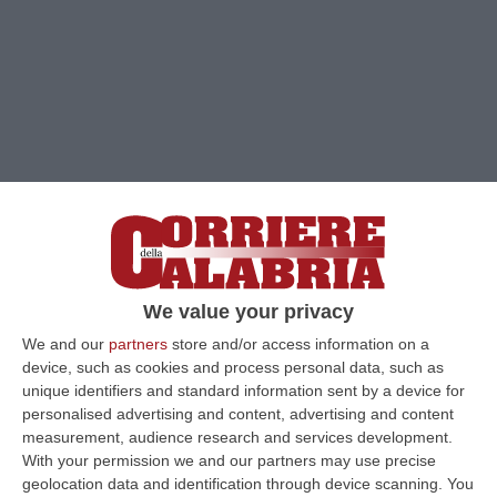
We value your privacy
Clicca e segui “Corriere della Calabria” su Google News
We and our
partners
store and/or access information on a
device, such as cookies and process personal data, such as
unique identifiers and standard information sent by a device for
La minaccia «come finisci il locale te lo
personalised advertising and content, advertising and content
‘svampo’», intercettata il primo febbraio 2016,
measurement, audience research and services development.
per la seconda sezione penale della Corte
With your permission we and our partners may use precise
geolocation data and identification through device scanning. You