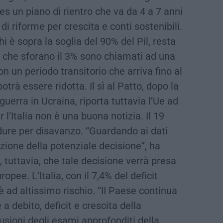
s un piano di rientro che va da 4 a 7 anni
 riforme per crescita e conti sostenibili.
hi è sopra la soglia del 90% del Pil, resta
si che sforano il 3% sono chiamati ad una
 un periodo transitorio che arriva fino al
trà essere ridotta. Il sì al Patto, dopo la
 guerra in Ucraina, riporta tuttavia l’Ue ad
 l’Italia non è una buona notizia. Il 19
dure per disavanzo. “Guardando ai dati
zione della potenziale decisione”, ha
 tuttavia, che tale decisione verrà presa
opee. L’Italia, con il 7,4% del deficit
è ad altissimo rischio. “II Paese continua
 a debito, deficit e crescita della
lusioni degli esami approfonditi della