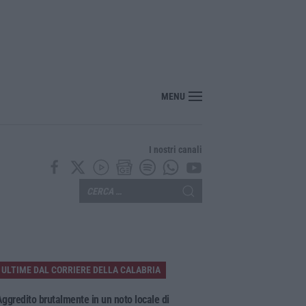
senza pace: traffico in tilt nel tratto cosentino per un tir in fiamme in galleria
MENU
I nostri canali
ULTIME DAL CORRIERE DELLA CALABRIA
ggredito brutalmente in un noto locale di