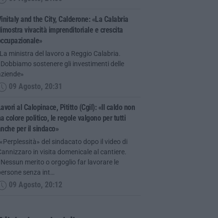
initaly and the City, Calderone: «La Calabria
imostra vivacità imprenditoriale e crescita
occupazionale»
La ministra del lavoro a Reggio Calabria.
Dobbiamo sostenere gli investimenti delle
aziende»
09 Agosto, 20:31
avori al Calopinace, Pititto (Cgil): «Il caldo non
a colore politico, le regole valgono per tutti
nche per il sindaco»
«Perplessità» del sindacato dopo il video di
annizzaro in visita domenicale al cantiere.
Nessun merito o orgoglio far lavorare le
persone senza int…
09 Agosto, 20:12