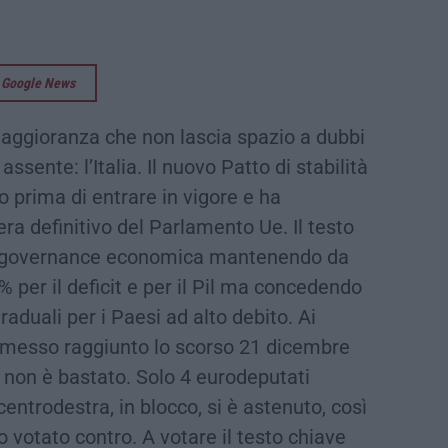
su Google News
aggioranza che non lascia spazio a dubbi
sente: l’Italia. Il nuovo Patto di stabilità
io prima di entrare in vigore e ha
bera definitivo del Parlamento Ue. Il testo
la governance economica mantenendo da
% per il deficit e per il Pil ma concedendo
 graduali per i Paesi ad alto debito. Ai
mpromesso raggiunto lo scorso 21 dicembre
7 non è bastato. Solo 4 eurodeputati
 centrodestra, in blocco, si è astenuto, così
o votato contro. A votare il testo chiave