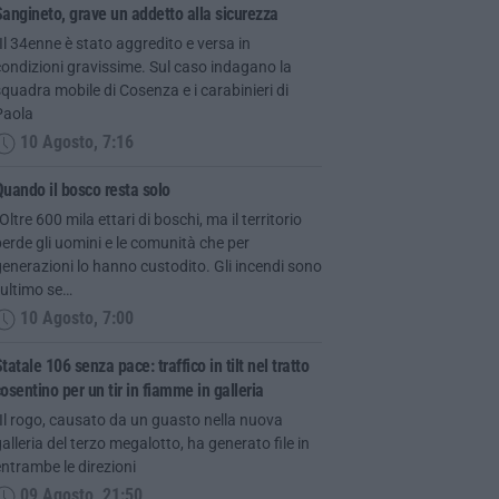
angineto, grave un addetto alla sicurezza
Il 34enne è stato aggredito e versa in
ondizioni gravissime. Sul caso indagano la
quadra mobile di Cosenza e i carabinieri di
Paola
10 Agosto, 7:16
uando il bosco resta solo
Oltre 600 mila ettari di boschi, ma il territorio
erde gli uomini e le comunità che per
enerazioni lo hanno custodito. Gli incendi sono
’ultimo se…
10 Agosto, 7:00
tatale 106 senza pace: traffico in tilt nel tratto
osentino per un tir in fiamme in galleria
Il rogo, causato da un guasto nella nuova
alleria del terzo megalotto, ha generato file in
ntrambe le direzioni
09 Agosto, 21:50