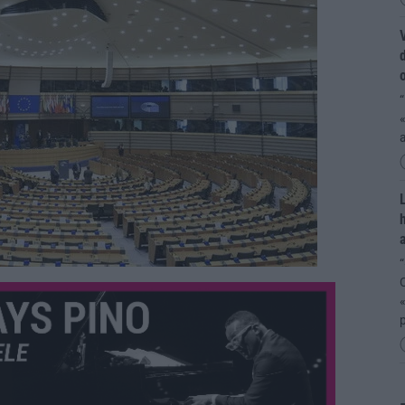
V
d
“
«
L
h
a
“
C
«