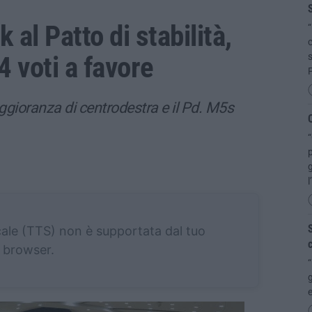
S
al Patto di stabilità,
“
c
 4 voti a favore
s
maggioranza di centrodestra e il Pd. M5s
Q
“
p
g
l
S
cale (TTS) non è supportata dal tuo
c
browser.
“
g
e