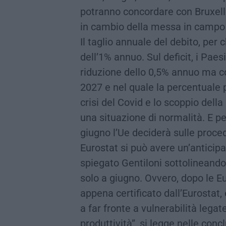
potranno concordare con Bruxelle
in cambio della messa in campo di
Il taglio annuale del debito, per c
dell’1% annuo. Sul deficit, i Pae
riduzione dello 0,5% annuo ma con
2027 e nel quale la percentuale po
crisi del Covid e lo scoppio della
una situazione di normalità. E per
giugno l’Ue deciderà sulle proce
Eurostat si può avere un’anticipa
spiegato Gentiloni sottolineando,
solo a giugno. Ovvero, dopo le Eur
appena certificato dall’Eurostat, 
a far fronte a vulnerabilità legate
produttività”, si legge nelle conc