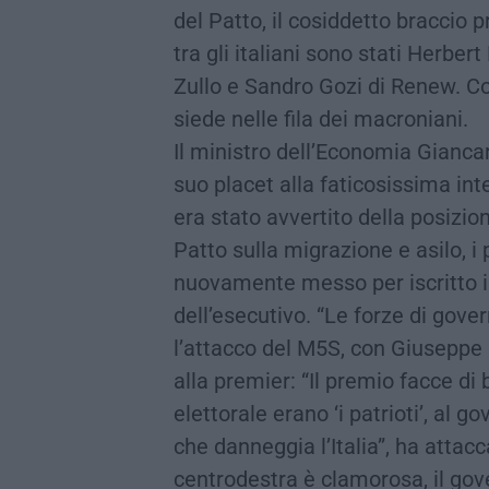
del Patto, il cosiddetto braccio p
tra gli italiani sono stati Herb
Zullo e Sandro Gozi di Renew. Con
siede nelle fila dei macroniani.
Il ministro dell’Economia Giancar
suo placet alla faticosissima int
era stato avvertito della posizio
Patto sulla migrazione e asilo, i
nuovamente messo per iscritto i 
dell’esecutivo. “Le forze di gove
l’attacco del M5S, con Giuseppe 
alla premier: “Il premio facce d
elettorale erano ‘i patrioti’, al 
che danneggia l’Italia”, ha attacc
centrodestra è clamorosa, il gove