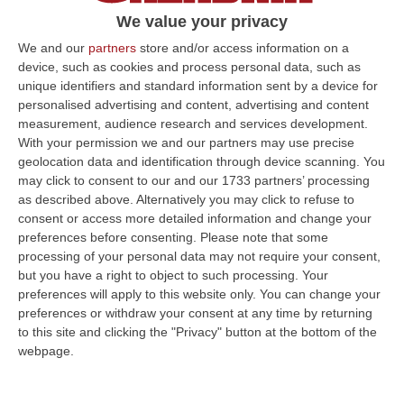
We value your privacy
We and our
partners
store and/or access information on a
device, such as cookies and process personal data, such as
unique identifiers and standard information sent by a device for
personalised advertising and content, advertising and content
measurement, audience research and services development.
With your permission we and our partners may use precise
geolocation data and identification through device scanning. You
may click to consent to our and our 1733 partners’ processing
as described above. Alternatively you may click to refuse to
consent or access more detailed information and change your
Clicca e segui “Corriere della Calabria” su Google News
preferences before consenting.
Please note that some
processing of your personal data may not require your consent,
but you have a right to object to such processing. Your
Tragico epilogo per il 73enne di cui venerdì
preferences will apply to this website only. You can change your
mattina si sono perse le tracce nel
preferences or withdraw your consent at any time by returning
to this site and clicking the "Privacy" button at the bottom of the
Cosentino. E’ stato ritrovato il cadavere di
webpage.
Gianni Gallo
, l’anziano uscito di casa a bordo
della sua Fiat 600 vecchio tipo che è stata