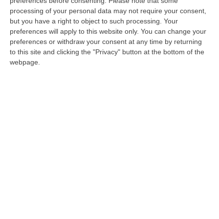
preferences before consenting.
Please note that some
corruzione elettorale semplice per l’ex
processing of your personal data may not require your consent,
presidente del Consiglio regionale ed ex
but you have a right to object to such processing. Your
preferences will apply to this website only. You can change your
assessore al Bilancio Francesco Talarico,
preferences or withdraw your consent at any time by returning
dell’Udc, coinvolto nel 2021 nell’inchiesta
to this site and clicking the "Privacy" button at the bottom of the
della Dda di Catanzaro “Basso Profilo”
webpage.
nell’ambito della quale, all’epoca, era finito
agli arresti domiciliari. Lo riporta “Il Fatto
Quotidiano”. La Cassazione ha infatti igettato
il ricorso formulato dai legali di Talarico ha
confermato, quindi, la condanna a un anno e
4 mesi di carcere con pena sospesa che era
stata inflitta all’esponente dell’Udc nel
settembre 2023 quando la Corte d’Appello di
Catanzaro non aveva riconosciuto
l’aggravante mafiosa. Dopo aver messo un