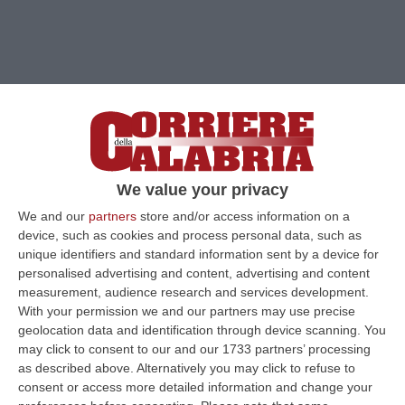
We value your privacy
We and our
partners
store and/or access information on a
device, such as cookies and process personal data, such as
unique identifiers and standard information sent by a device for
personalised advertising and content, advertising and content
measurement, audience research and services development.
With your permission we and our partners may use precise
geolocation data and identification through device scanning. You
Clicca e segui “Corriere della Calabria” su Google News
may click to consent to our and our 1733 partners’ processing
as described above. Alternatively you may click to refuse to
ROMA
E’ diventata definitiva la condanna per
consent or access more detailed information and change your