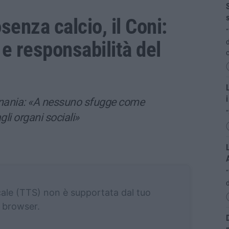
S
s
enza calcio, il Coni:
“
 e responsabilità del
d
c
L
i
 Anania: «A nessuno sfugge come
“
li organi sociali»
L
d
cale (TTS) non è supportata dal tuo
browser.
D