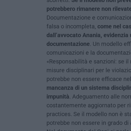
scorretti.
Se il modello non preved
potrebbero rimanere non rilevat
Documentazione e comunicazion
falsa o incompleta,
come nel caso
dall’avvocato Anania, evidenzia u
documentazione
. Un modello eff
comunicazioni e la documentazio
«Responsabilità e sanzioni: se i
misure disciplinari per le violaz
potrebbe non essere efficace ne
mancanza di un sistema disciplin
impunità
. Adeguamento alle nor
costantemente aggiornato per rif
practices. Se il modello non è s
potrebbe non essere in grado di a