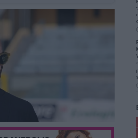
p
“
d
R
M
“
p
s