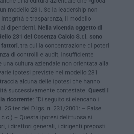
anche di la cultura aziendale che «gioca
di un modello 231. Se la leadership non
integrità e trasparenza, il modello
dai dipendenti.
Nella vicenda oggetto di
odello 231 del Cosenza Calcio S.r.l. sono
fattori
, tra cui la concentrazione di poteri
za di controlli e audit, insufficiente
e una cultura aziendale non orientata alla
varie ipotesi previste nel modello 231
 traccia alcuna delle ipotesi che hanno
ilità successivamente contestate.
Questi i
la ricorrente
: “Di seguito si elencano i
t. 25 ter del D.lgs. n. 231/2001: – False
 c.c.) – Questa ipotesi delittuosa si
 i direttori generali, i dirigenti preposti