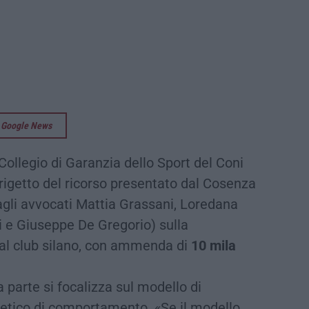
su Google News
ollegio di Garanzia dello Sport del Coni
 rigetto del ricorso presentato dal Cosenza
agli avvocati Mattia Grassani, Loredana
ni e Giuseppe De Gregorio) sulla
a al club silano, con ammenda di
10 mila
a parte si focalizza sul modello di
 etico di comportamento. «Se il modello