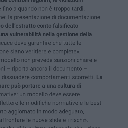
e controlli regolari, le violazioni
e
fino a quando non è troppo tardi.
e: la presentazione di documentazione
 dell’estratto conto falsificato
na vulnerabilità nella gestione della
icace deve garantire che tutte le
ne siano veritiere e complete».
l modello non prevede sanzioni chiare e
ioni – riporta ancora il documento –
l dissuadere comportamenti scorretti.
La
are può portare a una cultura di
mative: un modello deve essere
lettere le modifiche normative e le best
tato aggiornato in modo adeguato,
ffrontare le nuove sfide e i rischi».