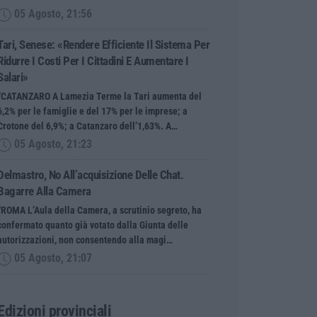
05 Agosto, 21:56
Tari, Senese: «Rendere Efficiente Il Sistema Per
Ridurre I Costi Per I Cittadini E Aumentare I
Salari»
“CATANZARO A Lamezia Terme la Tari aumenta del
6,2% per le famiglie e del 17% per le imprese; a
Crotone del 6,9%; a Catanzaro dell’1,63%. A…
05 Agosto, 21:23
Delmastro, No All’acquisizione Delle Chat.
Bagarre Alla Camera
“ROMA L’Aula della Camera, a scrutinio segreto, ha
confermato quanto già votato dalla Giunta delle
autorizzazioni, non consentendo alla magi…
05 Agosto, 21:07
Edizioni provinciali