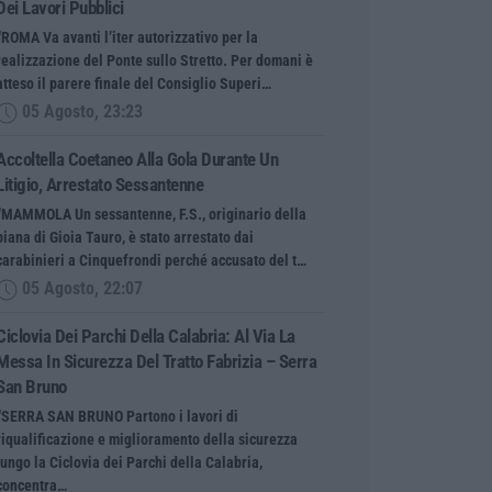
Dei Lavori Pubblici
“ROMA Va avanti l’iter autorizzativo per la
realizzazione del Ponte sullo Stretto. Per domani è
atteso il parere finale del Consiglio Superi…
05 Agosto, 23:23
Accoltella Coetaneo Alla Gola Durante Un
Litigio, Arrestato Sessantenne
“MAMMOLA Un sessantenne, F.S., originario della
piana di Gioia Tauro, è stato arrestato dai
carabinieri a Cinquefrondi perché accusato del t…
05 Agosto, 22:07
Ciclovia Dei Parchi Della Calabria: Al Via La
Messa In Sicurezza Del Tratto Fabrizia – Serra
San Bruno
“SERRA SAN BRUNO Partono i lavori di
riqualificazione e miglioramento della sicurezza
lungo la Ciclovia dei Parchi della Calabria,
concentra…