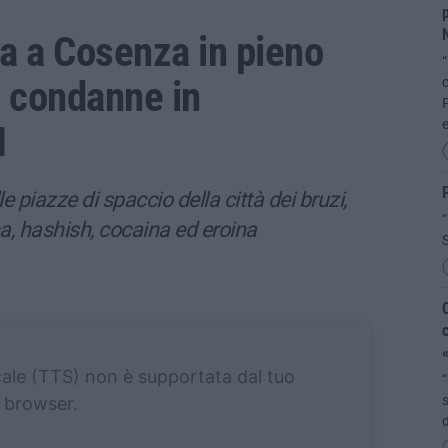
p
ga a Cosenza in pieno
“
 condanne in
c
F
I
P
e piazze di spaccio della città dei bruzi,
“
a, hashish, cocaina ed eroina
S
C
c
«
cale (TTS) non è supportata dal tuo
“
s
browser.