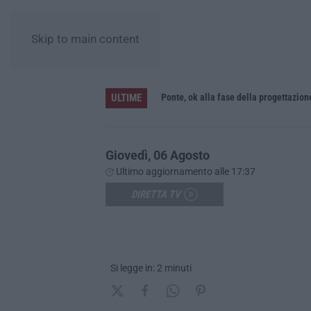
Skip to main content
ULTIME
L’Orchestra Filarmonica della Calabria protagonista su Rai Due. Il 9 Agosto in onda “La Notte del Mare”
Ponte, ok alla fase della progettazion
Giovedì, 06 Agosto
Ultimo aggiornamento alle 17:37
DIRETTA TV
Si legge in: 2 minuti