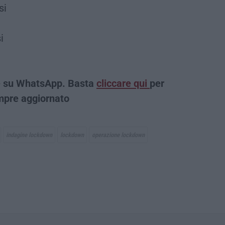
si
i
che su WhatsApp. Basta
cliccare qui
per
sempre aggiornato
indagine lockdown
lockdown
operazione lockdown