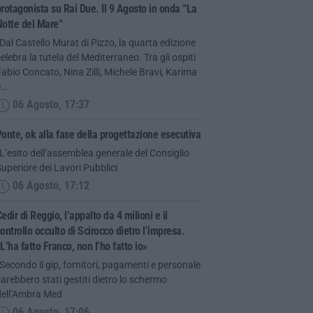
rotagonista su Rai Due. Il 9 Agosto in onda “La
Notte del Mare”
Dal Castello Murat di Pizzo, la quarta edizione
elebra la tutela del Mediterraneo. Tra gli ospiti
abio Concato, Nina Zilli, Michele Bravi, Karima
e…
06 Agosto, 17:37
onte, ok alla fase della progettazione esecutiva
L’esito dell’assemblea generale del Consiglio
uperiore dei Lavori Pubblici
06 Agosto, 17:12
edir di Reggio, l’appalto da 4 milioni e il
ontrollo occulto di Scirocco dietro l’impresa.
L’ha fatto Franco, non l’ho fatto io»
Secondo il gip, fornitori, pagamenti e personale
arebbero stati gestiti dietro lo schermo
dell’Ambra Med
06 Agosto, 17:06