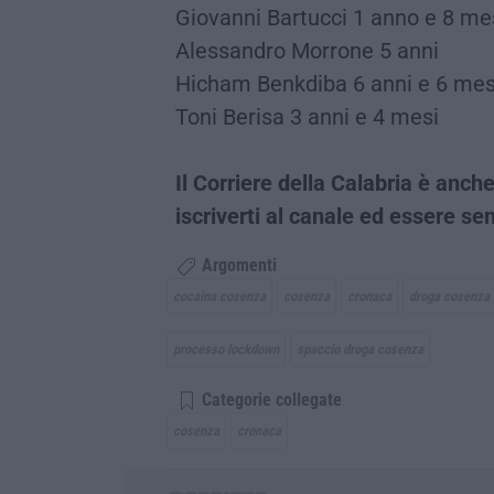
Giovanni Bartucci 1 anno e 8 me
Alessandro Morrone 5 anni
Hicham Benkdiba 6 anni e 6 mes
Toni Berisa 3 anni e 4 mesi
Il Corriere della Calabria è an
iscriverti al canale ed essere 
Argomenti
cocaina cosenza
cosenza
cronaca
droga cosenza
processo lockdown
spaccio droga cosenza
Categorie collegate
cosenza
cronaca