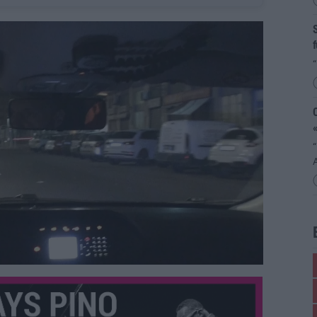
S
f
“
«
“