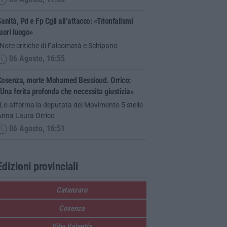
anità, Pd e Fp Cgil all’attacco: «Trionfalismi
uori luogo»
Note critiche di Falcomatà e Schipano
06 Agosto, 16:55
Cosenza, morte Mohamed Bessioud. Orrico:
Una ferita profonda che necessita giustizia»
Lo afferma la deputata del Movimento 5 stelle
Anna Laura Orrico
06 Agosto, 16:51
Edizioni provinciali
Catanzaro
Cosenza
Vibo Valentia