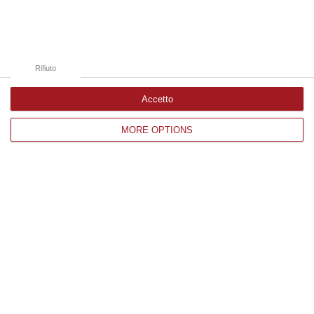
BIBLIOTECA COMUNALE FILIPPO DE NOBILI
Catanzaro
Rifiuto
proiezione di estratti da
Accetto
MORE OPTIONS
OCEANI
documentario su Manuel Sirianni, ragazzo
autistico non verbale,
regia di Valentina Pellegrino e Barbara
Rosanò
saranno presenti
Manuel Sirianni
e la regista