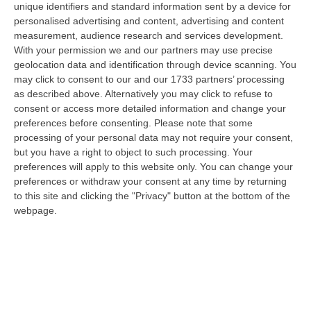
all’attualità e alle inquietudini giovanili, tra
unique identifiers and standard information sent by a device for
personalised advertising and content, advertising and content
cui
Gino Cecchettin, Camilla Mancini e Maria
measurement, audience research and services development.
Pia Turiello
, le penne calabresi che hanno
With your permission we and our partners may use precise
travalicato i confini, come
Domenico Dara
geolocation data and identification through device scanning. You
may click to consent to our and our 1733 partners’ processing
che aprirà la giornata di inaugurazione.
as described above. Alternatively you may click to refuse to
Ricchissima anche la sezione dedicata alla
consent or access more detailed information and change your
preferences before consenting.
Please note that some
letteratura per ragazzi che persegue
processing of your personal data may not require your consent,
l’obiettivo di promuovere il libro come
but you have a right to object to such processing. Your
preferences will apply to this website only. You can change your
strumento di formazione individuale e
preferences or withdraw your consent at any time by returning
collettiva, oltre che di inclusione sociale.
to this site and clicking the "Privacy" button at the bottom of the
Tanti i temi al centro delle attività dedicate ai
webpage.
più piccoli:
Gigliola Alvisi
parlerà della figura
di Giacomo Matteotti e di collaborazione
sociale;
Michele D’Ignazio
di integrazione e
accoglienza;
Nicoletta Bortolotti
racconterà i