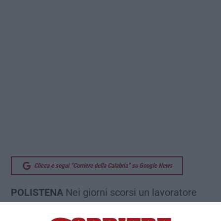
Clicca e segui “Corriere della Calabria” su Google News
POLISTENA
Nei giorni scorsi un lavoratore
impegnato nel cantiere della scuola Brogna è