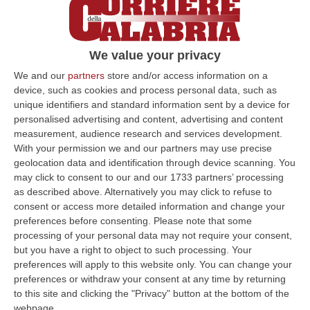
stato aggredito e malmenato. Appostato e
poi seguito in macchina all’uscita del
cantiere edile durante la pausa pranzo, il
We value your privacy
lavoratore è stato più volte colpito con pugni
We and our
partners
store and/or access information on a
e calci. In una nota, il comune condanna
device, such as cookies and process personal data, such as
quanto successo. «L’accaduto ha una chiara
unique identifiers and standard information sent by a device for
personalised advertising and content, advertising and content
matrice “politica” poiché l’aggressore,
measurement, audience research and services development.
secondo quanto denunciato dal lavoratore,
With your permission we and our partners may use precise
geolocation data and identification through device scanning. You
sarebbe uno stretto congiunto di un
may click to consent to our and our 1733 partners’ processing
consigliere comunale di minoranza che non
as described above. Alternatively you may click to refuse to
ha trattenuto la sua violenza fisica
consent or access more detailed information and change your
preferences before consenting.
Please note that some
lasciandosi poi andare ad accuse e minacce
processing of your personal data may not require your consent,
di morte indirizzate, oltre che al lavoratore,
but you have a right to object to such processing. Your
preferences will apply to this website only. You can change your
nei confronti del Sindaco di Polistena.
preferences or withdraw your consent at any time by returning
Riteniamo che tale aggressione sia un fatto
to this site and clicking the "Privacy" button at the bottom of the
webpage.