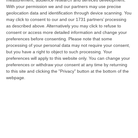
gip, ma soprattutto si evidenzia che «i primi
With your permission we and our partners may use precise
geolocation data and identification through device scanning. You
trattenevano, indebitamente, anche la quota
may click to consent to our and our 1731 partners’ processing
spettante al fratello detenuto».
as described above. Alternatively you may click to refuse to
consent or access more detailed information and change your
preferences before consenting.
Please note that some
processing of your personal data may not require your consent,
but you have a right to object to such processing. Your
preferences will apply to this website only. You can change your
preferences or withdraw your consent at any time by returning
to this site and clicking the "Privacy" button at the bottom of the
webpage.
Pino Piromalli e la svolta storica
della ‘ndrangheta: dalla