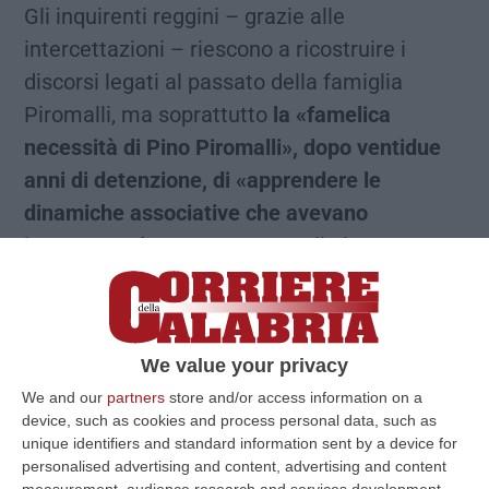
Gli inquirenti reggini – grazie alle
intercettazioni – riescono a ricostruire i
discorsi legati al passato della famiglia
Piromalli, ma soprattutto
la «famelica
necessità di Pino Piromalli», dopo ventidue
anni di detenzione, di «apprendere le
dinamiche associative che avevano
interessato la cosca»,
annota il gip
nell’ordinanza. In sostanza, i fratelli maggiori
di Pino “Facciazza” avevano sempre
mantenuto un ruolo attivo nelle dinamiche
We value your privacy
associative, «acquisendo sistematicamente i
We and our
partners
store and/or access information on a
proventi illeciti che dovevano, secondo regola
device, such as cookies and process personal data, such as
mafiosa, essere divisi tra i tre fratelli
unique identifiers and standard information sent by a device for
personalised advertising and content, advertising and content
Gioacchino, Antonio e Giuseppe» annota il
measurement, audience research and services development.