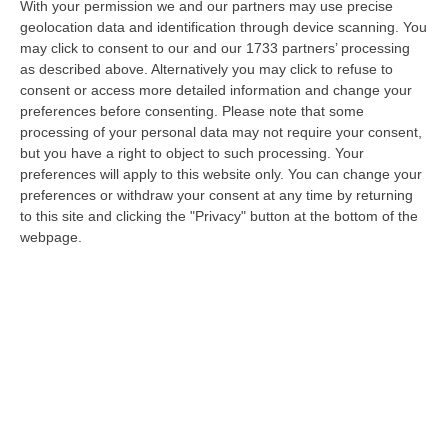
With your permission we and our partners may use precise
geolocation data and identification through device scanning. You
Consiglio regionale, ecco il “supplente”.
may click to consent to our and our 1733 partners’ processing
as described above. Alternatively you may click to refuse to
Ritirata la norma sul limite agli assessori
consent or access more detailed information and change your
esterni
preferences before consenting.
Please note that some
processing of your personal data may not require your consent,
Passa l’introduzione della figura voluta dal
but you have a right to object to such processing. Your
centrodestra. Ridotte di 1,5 milioni le spese
preferences will apply to this website only. You can change your
dei gruppi. Opposizione di centrosinistra
preferences or withdraw your consent at any time by returning
all’attacco
to this site and clicking the "Privacy" button at the bottom of the
webpage.
Pubblicato il: 31/03/25 – 17:38