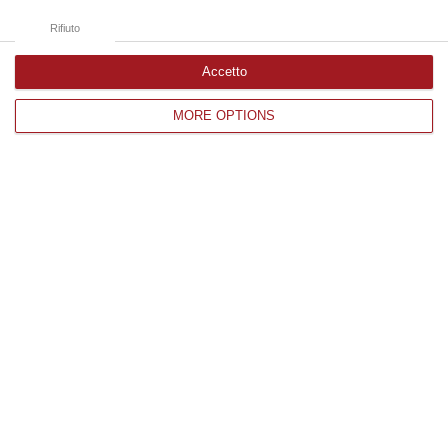
Rifiuto
Accetto
MORE OPTIONS
Assessore, consiglieri, sindaci e
giornalisti restano a terra per un volo
cancellato: la Regione protesta contro
Wizz Air
Nota formale di reclamo per il disservizio che
ha reso impossibile un viaggio istituzionale e
promozionale della delegazione calabrese in
Albania
Pubblicato il: 06/06/23 – 17:01