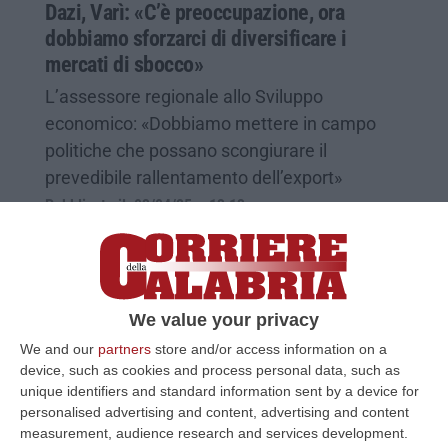
Dazi, Varì: «C’è preoccupazione, ora
dobbiamo sforzarci di diversificare i
mercati di sbocco»
L’assessore regionale allo Sviluppo
economico: «Dobbiamo mettere in campo
politiche che possano scongiurare il
prevedibile rallentamento dell’export»
Pubblicato il: 03/04/25 – 13:13
We value your privacy
We and our
partners
store and/or access information on a
device, such as cookies and process personal data, such as
unique identifiers and standard information sent by a device for
personalised advertising and content, advertising and content
measurement, audience research and services development.