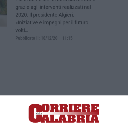
grazie agli interventi realizzati nel
2020. Il presidente Algieri:
«Iniziative e impegni per il futuro
volti…
Pubblicato il: 18/12/20 – 11:15
ica di News&Com S.r.l ©2012-
-2026. Tutti i diritti riservati.
ia, Lamezia Terme (CZ)
irettore responsabile Paola Militano |
Privacy