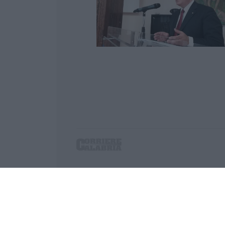
Corriere delle Calabria è una testata giornalist
P.IVA. 03199620794, Via del mare 6/G, S.Eufem
Iscrizione tribunale di Lamezia Terme 5/2011 - D
Effettua una ricerca sul Corriere delle Calabria