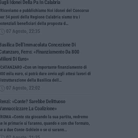
Sugli Idonei Della Pa In Calabria
“Riceviamo e pubblichiamo Noi idonei del Concorso
per 54 posti della Regione Calabria siamo tra i
potenziali beneficiari della proposta d…
07 Agosto, 22:35
Basilica Dell’Immacolata Concezione Di
Catanzaro, Ferro: «finanziamento Da 800
Milioni Di Euro»
“CATANZARO «Con un importante finanziamento di
800 mila euro, si potrà dare avvio agli attesi lavori di
ristrutturazione della Basilica dell…
07 Agosto, 22:02
Renzi: «Conte? Sarebbe Delittuoso
Vannaccizzare La Coalizione»
“ROMA «Conte sta giocando la sua partita, vedremo
se le primarie si faranno, quando e con che formato,
se a due Conte-Schlein o se ci sarann…
07 Agosto, 21:35