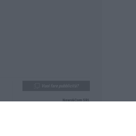
Vuoi fare pubblicità?
News&Com SRL
Telefono:
0968-53665
Email:
newsandcom@gmail.com