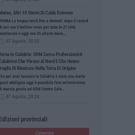
Meteo, Altri 10 Giorni Di Caldo Estremo
“ROMA La tregua varrà fino a domani: dopo il record
di ieri con il bollino rosso per tutte le 27 città
monitorate e oggi con 26 allerte mass…
07 Agosto, 20:33
Torna In Calabria: OSM Cerca Professionisti
Calabresi Che Vivono Al Nord E Che Hanno
Voglia Di Rientrare Nella Terra Di Origine
“Se per anni lasciare la Calabria è stata una scelta
quasi obbligata oggi è possibile fare un’inversione
di marcia grazie ad OSM Centro Cala…
07 Agosto, 20:24
Edizioni provinciali
Catanzaro