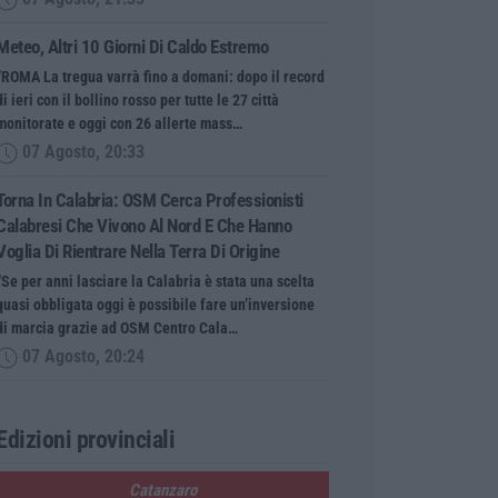
Meteo, Altri 10 Giorni Di Caldo Estremo
“ROMA La tregua varrà fino a domani: dopo il record
di ieri con il bollino rosso per tutte le 27 città
monitorate e oggi con 26 allerte mass…
07 Agosto, 20:33
Torna In Calabria: OSM Cerca Professionisti
Calabresi Che Vivono Al Nord E Che Hanno
Voglia Di Rientrare Nella Terra Di Origine
“Se per anni lasciare la Calabria è stata una scelta
quasi obbligata oggi è possibile fare un’inversione
di marcia grazie ad OSM Centro Cala…
07 Agosto, 20:24
Edizioni provinciali
Catanzaro