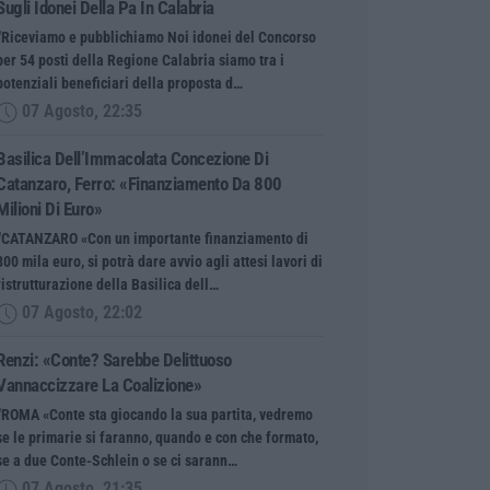
Sugli Idonei Della Pa In Calabria
“Riceviamo e pubblichiamo Noi idonei del Concorso
per 54 posti della Regione Calabria siamo tra i
potenziali beneficiari della proposta d…
07 Agosto, 22:35
Basilica Dell’Immacolata Concezione Di
Catanzaro, Ferro: «finanziamento Da 800
Milioni Di Euro»
“CATANZARO «Con un importante finanziamento di
800 mila euro, si potrà dare avvio agli attesi lavori di
ristrutturazione della Basilica dell…
07 Agosto, 22:02
Renzi: «Conte? Sarebbe Delittuoso
Vannaccizzare La Coalizione»
“ROMA «Conte sta giocando la sua partita, vedremo
se le primarie si faranno, quando e con che formato,
se a due Conte-Schlein o se ci sarann…
07 Agosto, 21:35