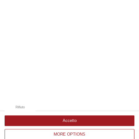
Elezioni Lamezia, denunciate irregolarità
per “Calabria Azzurra”
La firma di un delegato di “Era Ora”, a
sostegno di Doris Lo Moro, comparirebbe tra
i sottoscrittori della lista che sostiene
Murone
Pubblicato il: 28/04/25 – 11:33
Rifiuto
Accetto
MORE OPTIONS