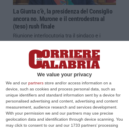
La Giunta c’è, la presidenza del Consiglio
ancora no. Murone e il centrodestra al
(teso) rush finale
Riunione interlocutoria tra il sindaco e i
consiglieri della sua maggioranza:
aggiornamento a domattina, poco prima del
primo Consiglio comunale
Pubblicato il: 07/07/25 – 21:23
We value your privacy
We and our
partners
store and/or access information on a
device, such as cookies and process personal data, such as
unique identifiers and standard information sent by a device for
personalised advertising and content, advertising and content
measurement, audience research and services development.
With your permission we and our partners may use precise
geolocation data and identification through device scanning. You
may click to consent to our and our 1733 partners’ processing