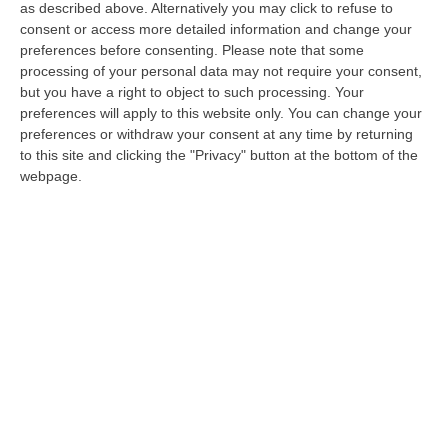
as described above. Alternatively you may click to refuse to
consent or access more detailed information and change your
preferences before consenting.
Please note that some
processing of your personal data may not require your consent,
Lamezia, i “papabili” assessori di Murone.
but you have a right to object to such processing. Your
La “contesa” sulla presidenza del
preferences will apply to this website only. You can change your
Consiglio
preferences or withdraw your consent at any time by returning
to this site and clicking the "Privacy" button at the bottom of the
Consultazioni nel vivo tra il sindaco e i partiti
webpage.
della coalizione di centrodestra. Ecco i
“movimenti” nello schieramento di governo
Pubblicato il: 23/06/25 – 14:16