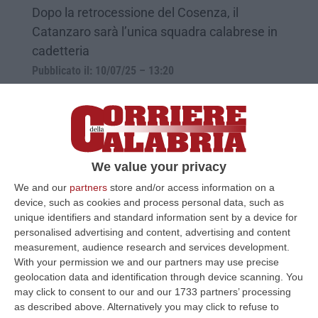
Dopo la retrocessione del Cosenza, il
Catanzaro sarà l’unica squadra calabrese in
cadetteria
Pubblicato il: 10/07/25 – 13:20
We value your privacy
We and our
partners
store and/or access information on a
device, such as cookies and process personal data, such as
unique identifiers and standard information sent by a device for
personalised advertising and content, advertising and content
measurement, audience research and services development.
With your permission we and our partners may use precise
Serie B, il programma delle ultime
geolocation data and identification through device scanning. You
may click to consent to our and our 1733 partners’ processing
giornate. Tre partite in 9 giorni
as described above. Alternatively you may click to refuse to