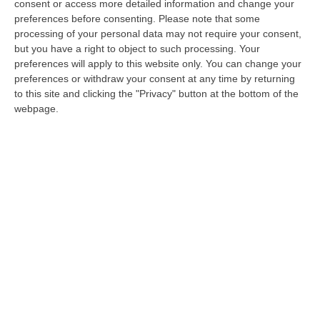
Il primo maggio il Catanzaro affronterà in
consent or access more detailed information and change your
preferences before consenting.
Please note that some
trasferta la Juve Stabia alle 12.30, mentre il
processing of your personal data may not require your consent,
Cosenza ospiterà il Bari alle 15
but you have a right to object to such processing. Your
Pubblicato il: 01/04/25 – 13:40
preferences will apply to this website only. You can change your
preferences or withdraw your consent at any time by returning
to this site and clicking the "Privacy" button at the bottom of the
webpage.
Serie B, Cosenza-Salernitana slitta a
domenica 3 novembre
Il cambiamento è stato deciso dalla Lega per