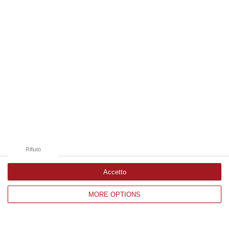
“San Vito – Marulla” il 26 dicembre alla
19esima giornata
Pubblicato il: 10/07/24 – 19:42
Rifiuto
Accetto
Il Cosenza riparte da Viali, il Catanzaro
MORE OPTIONS
inizia a Cremona. Ecco il calendario della
serie B